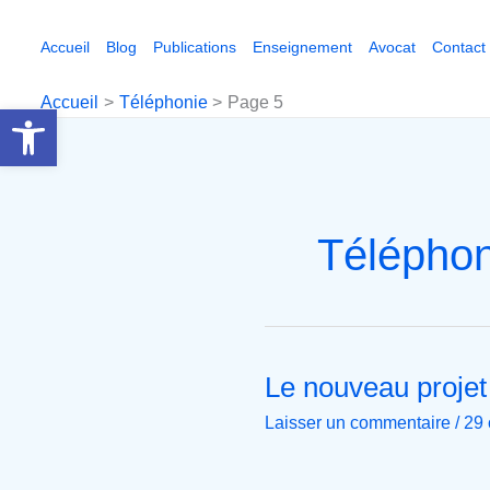
Aller
au
Accueil
Blog
Publications
Enseignement
Avocat
Contact
contenu
Accueil
Téléphonie
Page 5
Ouvrir la barre d’outils
Téléphon
Le nouveau projet
Le
nouveau
Laisser un commentaire
/
29 
projet
secret