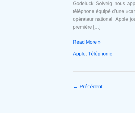
d'Apple
Godeluck Solveig nous appr
en
téléphone équipé d’une «cart
matière
opérateur national, Apple jo
de
première […]
téléphonie
Read More »
Apple
,
Téléphonie
←
Précédent