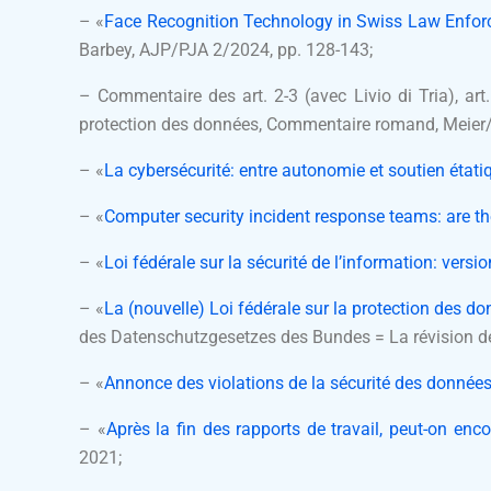
– «
F
ace Recognition Technology in Swiss Law Enfor
Barbey, AJP/PJA 2/2024, pp. 128-143;
– Commentaire des art. 2-3 (avec Livio di Tria), art. 
protection des données, Commentaire romand, Meier/Mé
– «
La cybersécurité: entre autonomie et soutien étati
– «
Computer security incident response teams: are t
– «
Loi fédérale sur la sécurité de l’information: versio
– «
La (nouvelle) Loi fédérale sur la protection des d
des Datenschutzgesetzes des Bundes = La révision de 
– «
Annonce des violations de la sécurité des données
– «
Après la fin des rapports de travail, peut-on enc
2021;