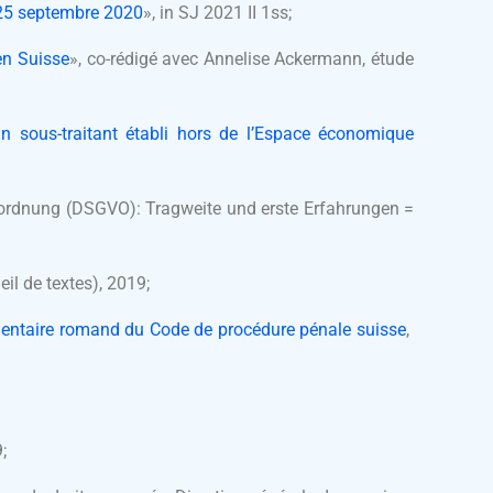
u 25 septembre 2020
», in SJ 2021 II 1ss;
en Suisse
», co-rédigé avec Annelise Ackermann, étude
n sous-traitant établi hors de l’Espace économique
rordnung (DSGVO): Tragweite und erste Erfahrungen =
eil de textes), 2019;
ntaire romand du Code de procédure pénale suisse
,
9
;