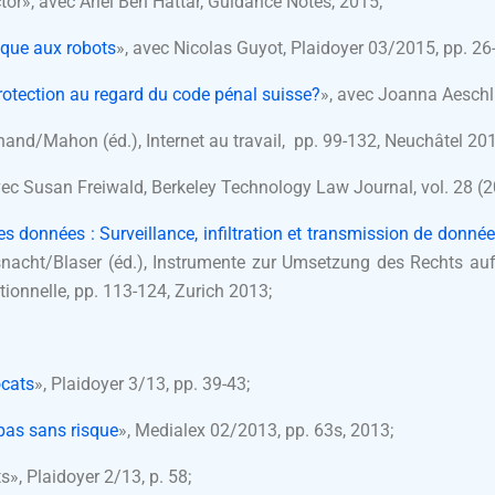
tor», avec Ariel Ben Hattar, Guidance Notes, 2015;
ique aux robots
», avec Nicolas Guyot, Plaidoyer 03/2015, pp. 26
protection au regard du code pénal suisse?
», avec Joanna Aesch
nand/Mahon (éd.), Internet au travail, pp. 99-132, Neuchâtel 201
vec Susan Freiwald, Berkeley Technology Law Journal, vol. 28 (
s données : Surveillance, infiltration et transmission de données
snacht/Blaser (éd.), Instrumente zur Umsetzung des Rechts au
ionnelle, pp. 113-124, Zurich 2013;
ocats
», Plaidoyer 3/13, pp. 39-43;
 pas sans risque
», Medialex 02/2013, pp. 63s, 2013;
s», Plaidoyer 2/13, p. 58;