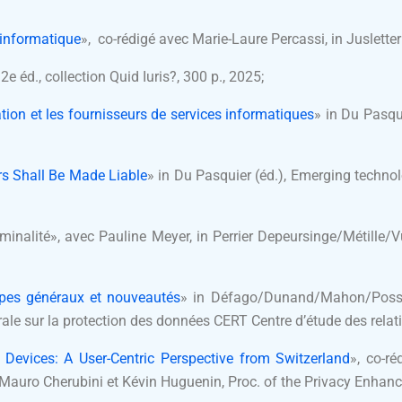
n informatique
», co-rédigé avec Marie-Laure Percassi, in Juslett
2e éd., collection Quid Iuris?, 300 p., 2025;
ation et les fournisseurs de services informatiques
» in Du Pasqu
rs Shall Be Made Liable
» in Du Pasquier (éd.), Emerging technol
inalité», avec Pauline Meyer, in Perrier Depeursinge/Métille/Vuil
cipes généraux et nouveautés
» in Défago/Dunand/Mahon/Posse/
dérale sur la protection des données CERT Centre d’étude des relat
Devices: A User-Centric Perspective from Switzerland
», co-r
Mauro Cherubini et Kévin Huguenin, Proc. of the Privacy Enhan