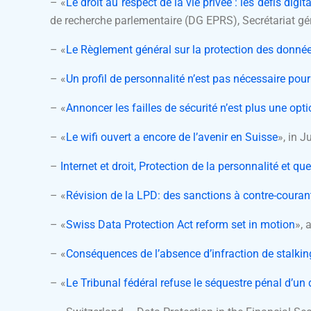
– «
Le droit au respect de la vie privée : les défis dig
de recherche parlementaire (DG EPRS), Secrétariat gé
– «
Le Règlement général sur la protection des donnée
– «
Un profil de personnalité n’est pas nécessaire pour
– «
Annoncer les failles de sécurité n’est plus une opt
– «
Le wifi ouvert a encore de l’avenir en Suisse
», in 
–
Internet et droit, Protection de la personnalité et qu
– «
Révision de la LPD: des sanctions à contre-courant
– «
Swiss Data Protection Act reform set in motion
», 
– «
Conséquences de l’absence d’infraction de stalkin
– «
Le Tribunal fédéral refuse le séquestre pénal d’un