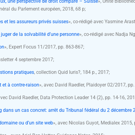
itaux, une perspective de droit comparé – Suisse
», Unité Biblioth
néral du Parlement européen, 2018, 68 p;
s et les assureurs privés suisses
», co-rédigé avec Yasmine Aras
 juger de la solvabilité d’une personne
», co-rédigé avec Nadja N
ion
», Expert Focus 11/2017, pp. 863-867;
Jusletter 4 septembre 2017;
estions pratiques
, collection Quid Iuris?, 184 p., 2017;
 et à contre-raison
», avec David Raedler, Plaidoyer 02/2017, pp.
avec David Raedler, Data Protection Leader 14 (2), pp. 14-16, 201
g dans un cas concret: arrêt du Tribunal fédéral du 2 décembre 
 domaine ou d’un site web
», avec Nicolas Guyot, Medialex 2015, 