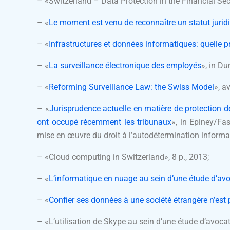
– «Switzerland – Data Protection in the Financial Sec
– «
Le moment est venu de reconnaître un statut jurid
– «
Infrastructures et données informatiques: quelle 
– «
La surveillance électronique des employés
», in Du
– «
Reforming Surveillance Law: the Swiss Model
», a
– «
Jurisprudence actuelle en matière de protection de
ont occupé récemment les tribunaux
», in Epiney/Fa
mise en œuvre du droit à l’autodétermination informat
– «Cloud computing in Switzerland», 8 p., 2013;
– «
L’informatique en nuage au sein d’une étude d’av
– «
Confier ses données à une société étrangère n’est
– «L’utilisation de Skype au sein d’une étude d’avocat