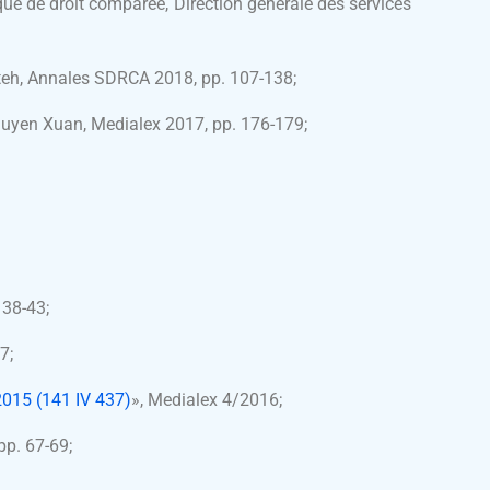
èque de droit comparée, Direction générale des services
teh, Annales SDRCA 2018, pp. 107-138;
guyen Xuan, Medialex 2017, pp. 176-179;
 38-43;
7;
2015 (141 IV 437)
», Medialex 4/2016;
pp. 67-69;