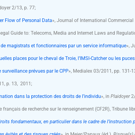
oyer 2/13, p. 77;
er Flow of Personal Data
», Journal of International Commercial
Legal Guide to: Telecoms, Media and Internet Laws and Regulat
te de magistrats et fonctionnaires par un service informatique
», J
elles places pour le cheval de Troie, l’IMSI-Catcher ou les puce
e surveillance prévues par le CPP
», Medialex 03/2011, pp. 131-1
1, p. 13, 2011;
mation dans la protection des droits de l’individu
», in
Plaidoyer
2/
re français de recherche sur le renseignement (CF2R), Tribune libr
roits fondamentaux, en particulier dans le cadre de l’instruction
s évités et des risques créés
», in Meier/Papaux (éd.),
Risque(s) 