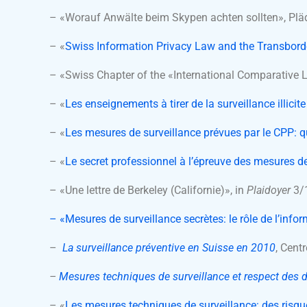
– «Worauf Anwälte beim Skypen achten sollten», Pläd
– «
Swiss Information Privacy Law and the Transbord
– «Swiss Chapter of the «International Comparative 
– «
Les enseignements à tirer de la surveillance illici
– «
Les mesures de surveillance prévues par le CPP: qu
– «
Le secret professionnel à l’épreuve des mesures d
– «Une lettre de Berkeley (Californie)», in
Plaidoyer
3/1
– «Mesures de surveillance secrètes: le rôle de l’infor
–
La surveillance préventive en Suisse en 2010
, Cent
–
Mesures techniques de surveillance et respect des d
– «
Les mesures techniques de surveillance: des risque