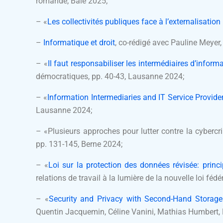
romande, Bâle 2025;
– «
Les collectivités publiques face à l’externalisatio
–
Informatique et droit
, co-rédigé avec Pauline Meyer, 
– «
Il faut responsabiliser les intermédiaires d’inform
démocratiques, pp. 40-43, Lausanne 2024;
– «
Information Intermediaries and IT Service Provide
Lausanne 2024;
– «Plusieurs approches pour lutter contre la cybercrim
pp. 131-145, Berne 2024;
– «
Loi sur la protection des données révisée: prin
relations de travail à la lumière de la nouvelle loi fé
– «
Security and Privacy with Second-Hand Storage 
Quentin Jacquemin, Céline Vanini, Mathias Humbert, 