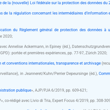
e de la (nouvelle) Loi fédérale sur la protection des données d
ns de la régulation concernant les intermédiaires d’information 
lication du Règlement général de protection des données à u
re 2020;
 avec Annelise Ackermann, in Epiney (éd.), Datenschutzgrundve
GPD): portée et premières expériences, pp. 77-97, Zürich 2020;
en et conventions internationales, transparence et archivage
(recu
veillance), in
Jeanneret/Kuhn/Perrier Depeursinge
(éd.),
Comme
nistration publique
», AJP/PJA 6/2019, pp. 609-621;
?
», co-rédigé avec Livio di Tria, Expert Focus 4/2019, pp.
308-30