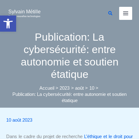
Aller
au
Sylvain Métille
Rechercher
Ouvrir la barre d’outils
Droit et nouvelles technologies
contenu
Publication: La
cybersécurité: entre
autonomie et soutien
étatique
Accueil
2023
août
10
Publication: La cybersécurité: entre autonomie et soutien
étatique
10 août 2023
Dans le cadre du projet de recherche
L’éthique et le droit pour