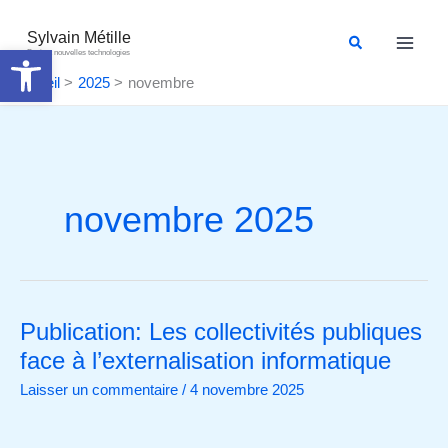
Aller
au
Sylvain Métille
Rechercher
Ouvrir la barre d’outils
Droit et nouvelles technologies
contenu
Accueil
2025
novembre
novembre 2025
Publication: Les collectivités publiques
Publication:
Les
face à l’externalisation informatique
collectivités
Laisser un commentaire
/
4 novembre 2025
publiques
face