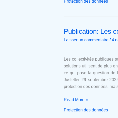
Protection des données
Publication: Les co
Publication:
Les
Laisser un commentaire
/
4 
collectivités
publiques
face
Les collectivités publiques s
à
solutions utilisent de plus 
l’externalisation
ce qui pose la question de l
informatique
Jusletter 29 septembre 202
protection des données, mais 
Read More »
Protection des données