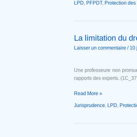
LPD
,
PFPDT
,
Protection de
La limitation du d
La
limitation
Laisser un commentaire
/
10 
du
droit
d’accès
Une professeure non promue 
en
rapports des experts. (1C_37
cas
d’évaluation
Read More »
par
Jurisprudence
,
LPD
,
Protect
les
pairs