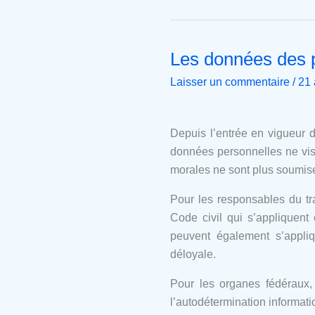
Les données des 
Les
données
Laisser un commentaire
/
21 
des
personnes
morales
Depuis l’entrée en vigueur 
données personnelles ne vi
morales ne sont plus soumis
Pour les responsables du tra
Code civil qui s’appliquent 
peuvent également s’appliq
déloyale.
Pour les organes fédéraux, c
l’autodétermination informat