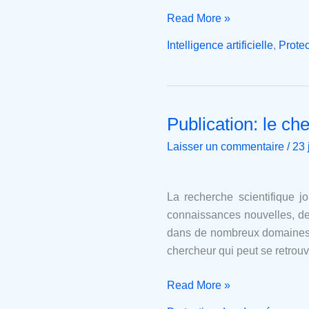
Read More »
Intelligence artificielle
,
Prote
Publication: le che
Publication:
le
Laisser un commentaire
/
23 
chercheur
hors
la
La recherche scientifique 
loi?
connaissances nouvelles, de
dans de nombreux domaines. 
chercheur qui peut se retrouv
Read More »