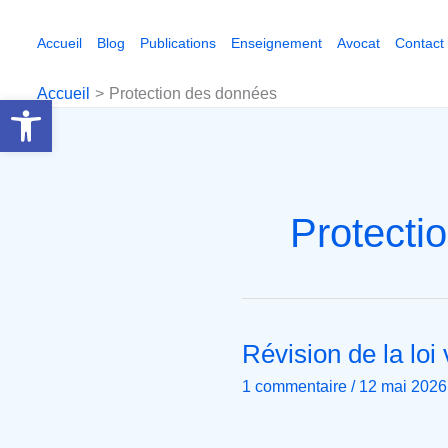
Aller
au
Accueil
Blog
Publications
Enseignement
Avocat
Contact
contenu
Accueil
Protection des données
Ouvrir la barre d’outils
Protecti
Révision de la loi
Révision
de
1 commentaire
/
12 mai 2026
la
loi