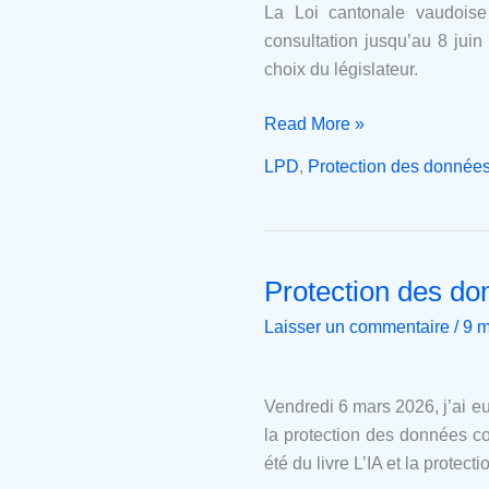
vaudoise
La Loi cantonale vaudoise 
sur
consultation jusqu’au 8 jui
la
choix du législateur.
protection
des
Read More »
données
LPD
,
Protection des donnée
(LPrD)
Protection des donn
Protection
des
Laisser un commentaire
/
9 m
données
et
intelligence
Vendredi 6 mars 2026, j’ai e
artificielle
la protection des données con
été du livre L’IA et la protec