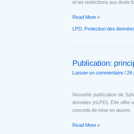
et les restrictions aux droits
Read More »
LPD
,
Protection des donnée
Publication: prin
Publication:
principes
Laisser un commentaire
/
26 
généraux
et
nouveautés
Nouvelle publication de Sylv
de
données (nLPD). Elle offre u
la
concrets de mise en œuvre.
LPD
Read More »