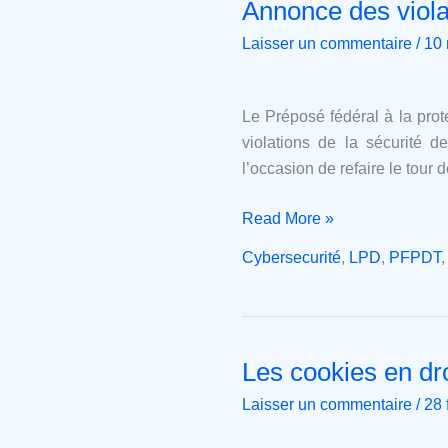
Annonce des viola
Annonce
des
Laisser un commentaire
/
10
violations
de
la
Le Préposé fédéral à la prot
sécurité
violations de la sécurité 
des
l’occasion de refaire le tour 
données
personnelles
Read More »
(LPD)
Cybersecurité
,
LPD
,
PFPDT
Les cookies en dro
Les
cookies
Laisser un commentaire
/
28 
en
droit