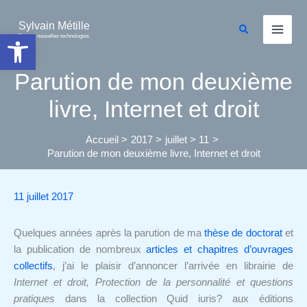
Aller
au
Sylvain Métille
Rechercher
Ouvrir la barre d’outils
Droit et nouvelles technologies
contenu
Parution de mon deuxième
livre, Internet et droit
Accueil
2017
juillet
11
Parution de mon deuxième livre, Internet et droit
11 juillet 2017
Quelques années après la parution de ma
thèse de doctorat
et
la publication de nombreux
articles et chapitres d’ouvrages
collectifs
, j’ai le plaisir d’annoncer l’arrivée en librairie de
Internet et droit, Protection de la personnalité et questions
pratiques
dans la collection Quid iuris? aux éditions