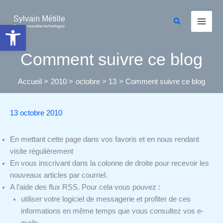
Aller
au
Sylvain Métille
Rechercher
Ouvrir la barre d’outils
Droit et nouvelles technologies
contenu
Comment suivre ce blog
Accueil
2010
octobre
13
Comment suivre ce blog
13 octobre 2010
En mettant cette page dans vos favoris et en nous rendant
visite régulièrement
En vous inscrivant dans la colonne de droite pour recevoir les
nouveaux articles par courriel.
A l’aide des flux RSS. Pour cela vous pouvez :
utiliser votre logiciel de messagerie et profiter de ces
informations en même temps que vous consultez vos e-