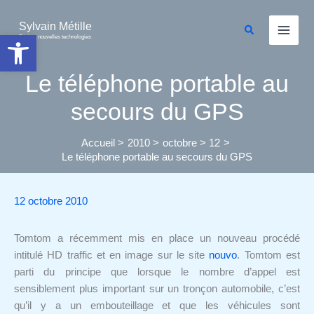
Aller
au
Sylvain Métille
Rechercher
Ouvrir la barre d’outils
Droit et nouvelles technologies
contenu
Le téléphone portable au
secours du GPS
Accueil
2010
octobre
12
Le téléphone portable au secours du GPS
12 octobre 2010
Tomtom a récemment mis en place un nouveau procédé
intitulé HD traffic et en image sur le site
nouvo
. Tomtom est
parti du principe que lorsque le nombre d’appel est
sensiblement plus important sur un tronçon automobile, c’est
qu’il y a un embouteillage et que les véhicules sont