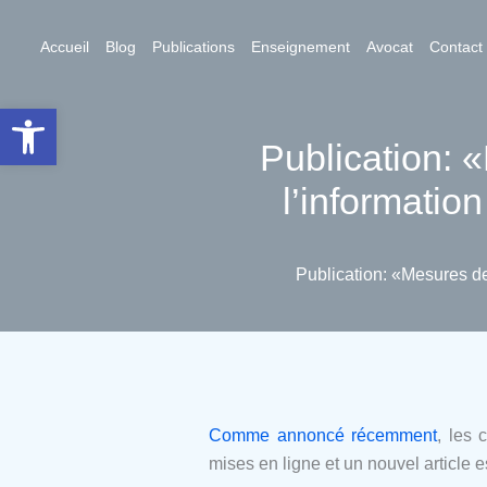
Aller
au
Accueil
Blog
Publications
Enseignement
Avocat
Contact
contenu
Ouvrir la barre d’outils
Publication: «
l’information
Publication: «Mesures de 
Comme annoncé récemment
, les 
mises en ligne et un nouvel article 