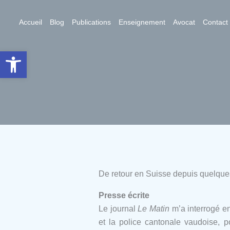
Aller
au
Accueil
Blog
Publications
Enseignement
Avocat
Contact
contenu
Ouvrir la barre d’outils
De retour en Suisse depuis quelques j
Presse écrite
Le journal
Le Matin
m’a interrogé en
et la police cantonale vaudoise, 