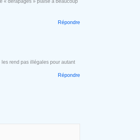
ls de « dérapages » plaise à beaucoup
Répondre
 les rend pas illégales pour autant
Répondre