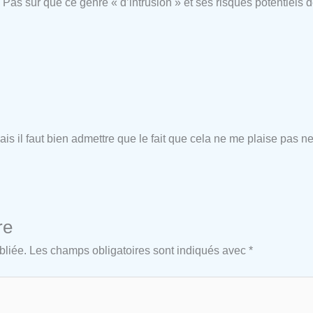
oi. Pas sûr que ce genre « d’intrusion » et ses risques potentie
is il faut bien admettre que le fait que cela ne me plaise pas ne
re
bliée.
Les champs obligatoires sont indiqués avec
*