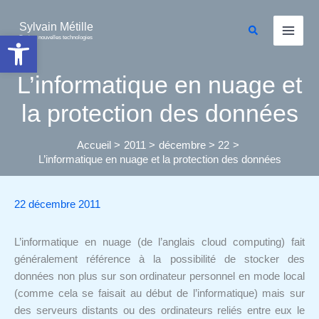
Aller
au
Sylvain Métille
Rechercher
Ouvrir la barre d’outils
Droit et nouvelles technologies
contenu
L’informatique en nuage et
la protection des données
Accueil
2011
décembre
22
L’informatique en nuage et la protection des données
22 décembre 2011
L’informatique en nuage (de l’anglais cloud computing) fait
généralement référence à la possibilité de stocker des
données non plus sur son ordinateur personnel en mode local
(comme cela se faisait au début de l’informatique) mais sur
des serveurs distants ou des ordinateurs reliés entre eux le