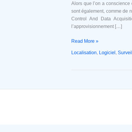
et
Alors que l’on a conscience 
d’acquisition
sont également, comme de n
de
Control And Data Acquisit
données
l’approvisionnement […]
mal
protégés
Read More »
Localisation
,
Logiciel
,
Survei