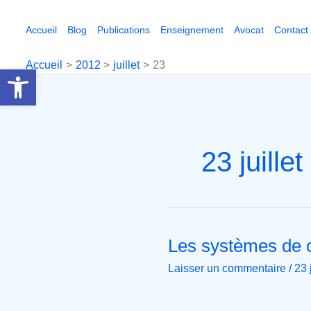
Aller
au
Accueil
Blog
Publications
Enseignement
Avocat
Contact
contenu
Accueil
2012
juillet
23
Ouvrir la barre d’outils
23 juille
Les systèmes de c
Les
systèmes
Laisser un commentaire
/
23 
de
contrôle