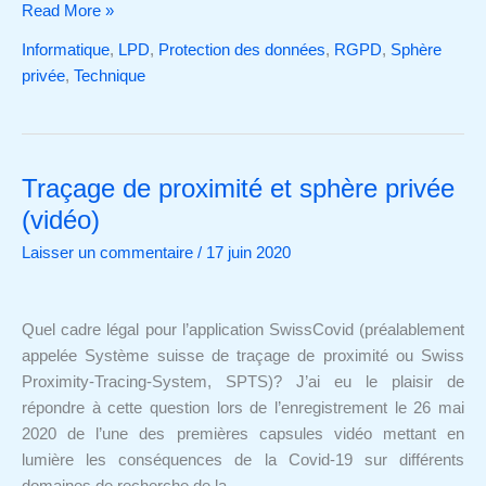
Read More »
Informatique
,
LPD
,
Protection des données
,
RGPD
,
Sphère
privée
,
Technique
Traçage de proximité et sphère privée
Traçage
de
(vidéo)
proximité
Laisser un commentaire
/
17 juin 2020
et
sphère
privée
Quel cadre légal pour l’application SwissCovid (préalablement
(vidéo)
appelée Système suisse de traçage de proximité ou Swiss
Proximity-Tracing-System, SPTS)? J’ai eu le plaisir de
répondre à cette question lors de l’enregistrement le 26 mai
2020 de l’une des premières capsules vidéo mettant en
lumière les conséquences de la Covid-19 sur différents
domaines de recherche de la