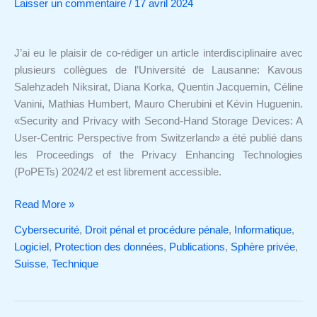
Laisser un commentaire
/
17 avril 2024
des
dispositifs
de
J’ai eu le plaisir de co-rédiger un article interdisciplinaire avec
stockage
plusieurs collègues de l’Université de Lausanne: Kavous
de
Salehzadeh Niksirat, Diana Korka, Quentin Jacquemin, Céline
seconde
Vanini, Mathias Humbert, Mauro Cherubini et Kévin Huguenin.
main
«Security and Privacy with Second-Hand Storage Devices: A
User-Centric Perspective from Switzerland» a été publié dans
les Proceedings of the Privacy Enhancing Technologies
(PoPETs) 2024/2 et est librement accessible.
Read More »
Cybersecurité
,
Droit pénal et procédure pénale
,
Informatique
,
Logiciel
,
Protection des données
,
Publications
,
Sphère privée
,
Suisse
,
Technique