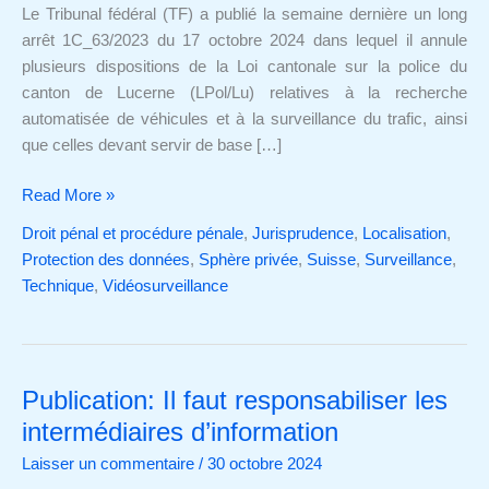
des
Le Tribunal fédéral (TF) a publié la semaine dernière un long
fins
arrêt 1C_63/2023 du 17 octobre 2024 dans lequel il annule
de
plusieurs dispositions de la Loi cantonale sur la police du
poursuite
canton de Lucerne (LPol/Lu) relatives à la recherche
pénale
automatisée de véhicules et à la surveillance du trafic, ainsi
que celles devant servir de base […]
Read More »
Droit pénal et procédure pénale
,
Jurisprudence
,
Localisation
,
Protection des données
,
Sphère privée
,
Suisse
,
Surveillance
,
Technique
,
Vidéosurveillance
Publication: Il faut responsabiliser les
Publication:
Il
intermédiaires d’information
faut
Laisser un commentaire
/
30 octobre 2024
responsabiliser