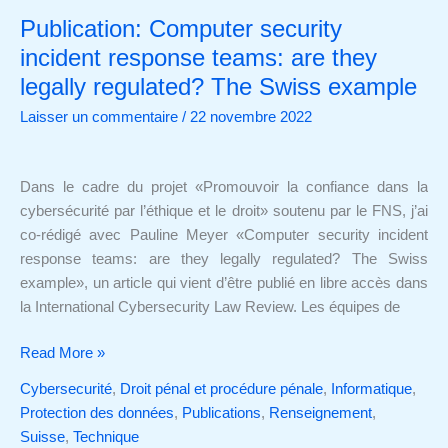
Publication: Computer security
Publication:
Computer
incident response teams: are they
security
legally regulated? The Swiss example
incident
Laisser un commentaire
/
22 novembre 2022
response
teams:
are
Dans le cadre du projet «Promouvoir la confiance dans la
they
cybersécurité par l’éthique et le droit» soutenu par le FNS, j’ai
legally
co-rédigé avec Pauline Meyer «Computer security incident
regulated?
response teams: are they legally regulated? The Swiss
The
example», un article qui vient d’être publié en libre accès dans
Swiss
la International Cybersecurity Law Review. Les équipes de
example
Read More »
Cybersecurité
,
Droit pénal et procédure pénale
,
Informatique
,
Protection des données
,
Publications
,
Renseignement
,
Suisse
,
Technique