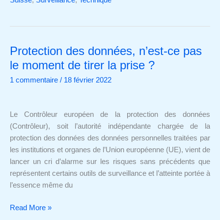
Protection des données, n’est-ce pas
Protection
des
le moment de tirer la prise ?
données,
1 commentaire
/
18 février 2022
n’est-
ce
pas
Le Contrôleur européen de la protection des données
le
(Contrôleur), soit l’autorité indépendante chargée de la
moment
protection des données des données personnelles traitées par
de
les institutions et organes de l’Union européenne (UE), vient de
tirer
lancer un cri d’alarme sur les risques sans précédents que
la
représentent certains outils de surveillance et l’atteinte portée à
prise ?
l’essence même du
Read More »