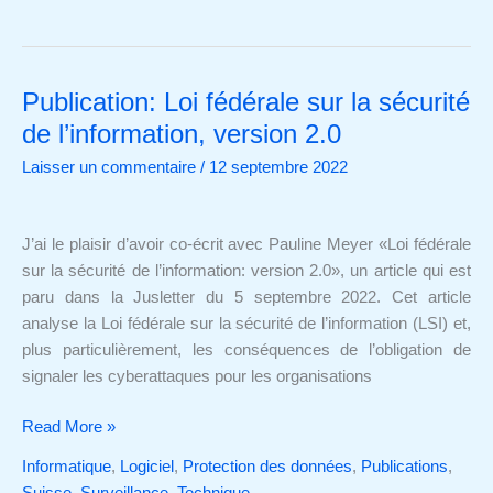
Publication: Loi fédérale sur la sécurité
Publication:
Loi
de l’information, version 2.0
fédérale
Laisser un commentaire
/
12 septembre 2022
sur
la
sécurité
J’ai le plaisir d’avoir co-écrit avec Pauline Meyer «Loi fédérale
de
sur la sécurité de l’information: version 2.0», un article qui est
l’information,
paru dans la Jusletter du 5 septembre 2022. Cet article
version
analyse la Loi fédérale sur la sécurité de l’information (LSI) et,
2.0
plus particulièrement, les conséquences de l’obligation de
signaler les cyberattaques pour les organisations
Read More »
Informatique
,
Logiciel
,
Protection des données
,
Publications
,
Suisse
,
Surveillance
,
Technique