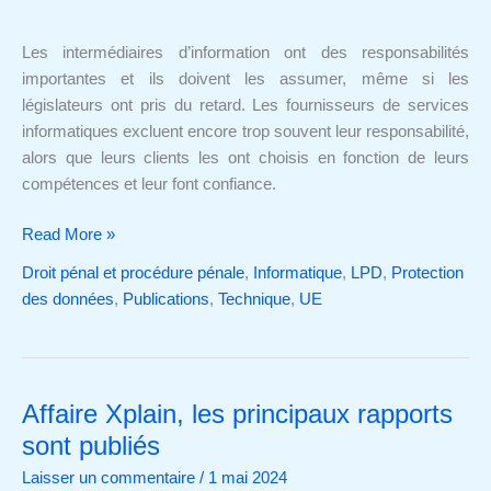
les
intermédiaires
Les intermédiaires d’information ont des responsabilités
d’information
importantes et ils doivent les assumer, même si les
législateurs ont pris du retard. Les fournisseurs de services
informatiques excluent encore trop souvent leur responsabilité,
alors que leurs clients les ont choisis en fonction de leurs
compétences et leur font confiance.
Read More »
Droit pénal et procédure pénale
,
Informatique
,
LPD
,
Protection
des données
,
Publications
,
Technique
,
UE
Affaire Xplain, les principaux rapports
Affaire
Xplain,
sont publiés
les
Laisser un commentaire
/
1 mai 2024
principaux