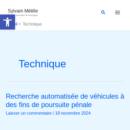
Aller
au
Sylvain Métille
Rechercher
Ouvrir la barre d’outils
Droit et nouvelles technologies
contenu
Accueil
Technique
Technique
Recherche automatisée de véhicules à
Recherche
automatisée
des fins de poursuite pénale
de
Laisser un commentaire
/
18 novembre 2024
véhicules
à