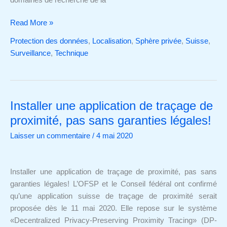
Read More »
Protection des données
,
Localisation
,
Sphère privée
,
Suisse
,
Surveillance
,
Technique
Installer une application de traçage de
Installer
une
proximité, pas sans garanties légales!
application
Laisser un commentaire
/
4 mai 2020
de
traçage
de
Installer une application de traçage de proximité, pas sans
proximité,
garanties légales! L’OFSP et le Conseil fédéral ont confirmé
pas
qu’une application suisse de traçage de proximité serait
sans
proposée dès le 11 mai 2020. Elle repose sur le système
garanties
«Decentralized Privacy-Preserving Proximity Tracing» (DP-
légales!