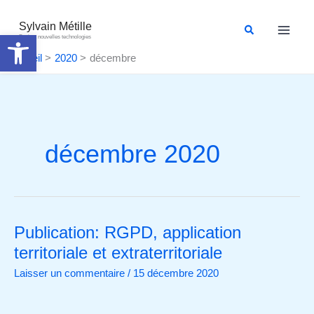
Aller
au
Sylvain Métille
Rechercher
Ouvrir la barre d’outils
Droit et nouvelles technologies
contenu
Accueil
2020
décembre
décembre 2020
Publication: RGPD, application
Publication:
RGPD,
territoriale et extraterritoriale
application
Laisser un commentaire
/
15 décembre 2020
territoriale
et