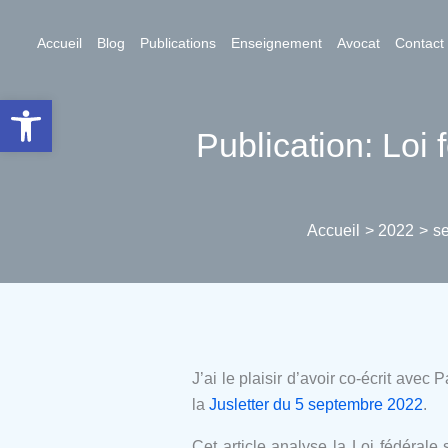
Aller
au
Accueil
Blog
Publications
Enseignement
Avocat
Contact
contenu
Ouvrir la barre d’outils
Publication: Loi 
Accueil
2022
s
J’ai le plaisir d’avoir co-écrit avec
la
Jusletter du 5 septembre 2022
.
Cet article analyse la Loi fédérale 