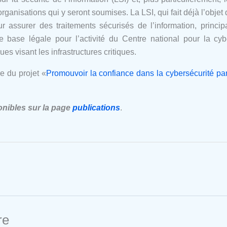
rganisations qui y seront soumises. La LSI, qui fait déjà l’obje
ur
assurer des traitements sécurisés de l’information, prin
cip
 de base
légale pour l’activité du Centre national pour la cy
es visant les infrastructures cri
tiques.
re du projet
«
Promouvoir la confiance dans la cybersécurité par l
onibles sur la page
publications
.
re