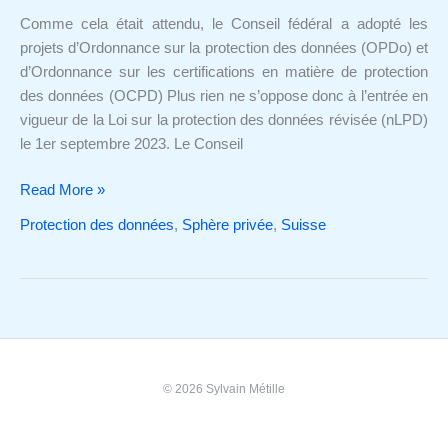
de
Comme cela était attendu, le Conseil fédéral a adopté les
l’entrée
projets d’Ordonnance sur la protection des données (OPDo) et
en
d’Ordonnance sur les certifications en matière de protection
vigueur
des données (OCPD) Plus rien ne s’oppose donc à l’entrée en
de
vigueur de la Loi sur la protection des données révisée (nLPD)
la
le 1er septembre 2023. Le Conseil
nLPD
Read More »
Protection des données
,
Sphère privée
,
Suisse
© 2026 Sylvain Métille