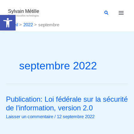
Aller
au
Sylvain Métille
Rechercher
Ouvrir la barre d’outils
Droit et nouvelles technologies
contenu
Accueil
2022
septembre
septembre 2022
Publication: Loi fédérale sur la sécurité
Publication:
Loi
de l’information, version 2.0
fédérale
Laisser un commentaire
/
12 septembre 2022
sur
la