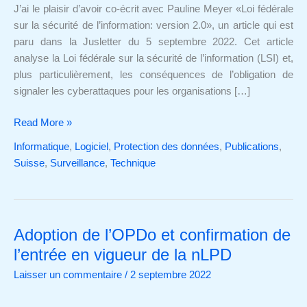
sécurité
J’ai le plaisir d’avoir co-écrit avec Pauline Meyer «Loi fédérale
de
sur la sécurité de l’information: version 2.0», un article qui est
l’information,
paru dans la Jusletter du 5 septembre 2022. Cet article
version
analyse la Loi fédérale sur la sécurité de l’information (LSI) et,
2.0
plus particulièrement, les conséquences de l’obligation de
signaler les cyberattaques pour les organisations […]
Read More »
Informatique
,
Logiciel
,
Protection des données
,
Publications
,
Suisse
,
Surveillance
,
Technique
Adoption de l’OPDo et confirmation de
Adoption
de
l’entrée en vigueur de la nLPD
l’OPDo
Laisser un commentaire
/
2 septembre 2022
et
confirmation