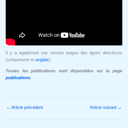
Il y a également une version longue des lignes directrices
(uniquement en
anglais
).
Toutes les publications sont disponibles sur la page
publications
.
←
Article précédent
Article suivant
→