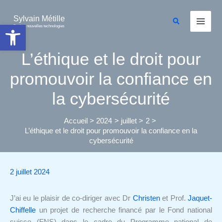
Aller
au
Sylvain Métille
Rechercher
Ouvrir la barre d’outils
Droit et nouvelles technologies
contenu
L’éthique et le droit pour
promouvoir la confiance en
la cybersécurité
Accueil
2024
juillet
2
L’éthique et le droit pour promouvoir la confiance en la
cybersécurité
2 juillet 2024
J’ai eu le plaisir de co-diriger avec Dr
Christen
et Prof.
Jaquet-
Chiffelle
un projet de recherche financé par le Fond national