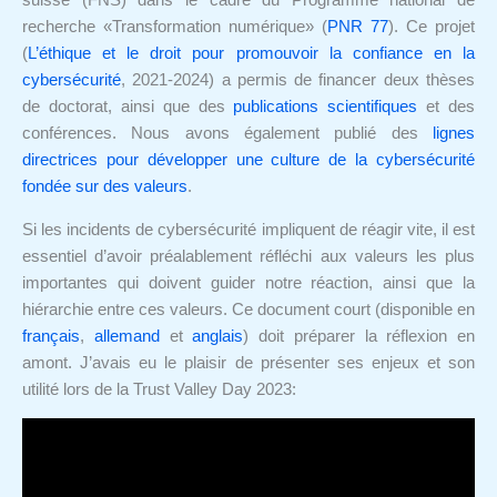
suisse (FNS) dans le cadre du Programme national de
recherche «Transformation numérique» (
PNR 77
). Ce projet
(
L’éthique et le droit pour promouvoir la confiance en la
cybersécurité
, 2021-2024) a permis de financer deux thèses
de doctorat, ainsi que des
publications scientifiques
et des
conférences. Nous avons également publié des
lignes
directrices pour développer une culture de la cybersécurité
fondée sur des valeurs
.
Si les incidents de cybersécurité impliquent de réagir vite, il est
essentiel d’avoir préalablement réfléchi aux valeurs les plus
importantes qui doivent guider notre réaction, ainsi que la
hiérarchie entre ces valeurs. Ce document court (disponible en
français
,
allemand
et
anglais
) doit préparer la réflexion en
amont. J’avais eu le plaisir de présenter ses enjeux et son
utilité lors de la Trust Valley Day 2023: