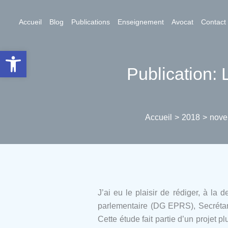
Aller
au
Accueil
Blog
Publications
Enseignement
Avocat
Contact
contenu
Ouvrir la barre d’outils
Publication: L
Accueil
2018
nove
J’ai eu le plaisir de rédiger, à l
parlementaire (DG EPRS), Secrétari
Cette étude fait partie d’un projet 