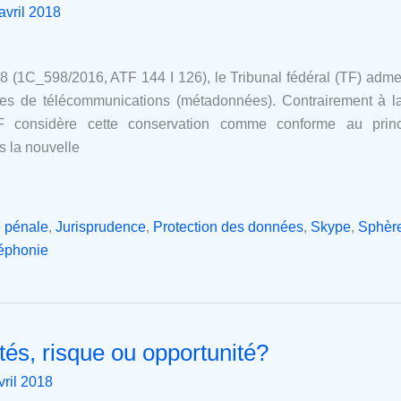
avril 2018
 (1C_598/2016, ATF 144 I 126), le Tribunal fédéral (TF) adme
s de télécommunications (métadonnées). Contrairement à la
 considère cette conservation comme conforme au princip
 la nouvelle
e pénale
,
Jurisprudence
,
Protection des données
,
Skype
,
Sphère
éphonie
tés, risque ou opportunité?
vril 2018