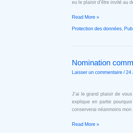
eu le plaisir d’être invité au
données
et
Read More »
les
Protection des données
,
Publ
assureurs
privés
suisses
Nomination comme
Nomination
comme
Laisser un commentaire
/
24 
professeur
associé
à
J’ai le grand plaisir de vo
l’Université
explique en partie pourquoi
de
conserverai néanmoins mon a
Lausanne
Read More »