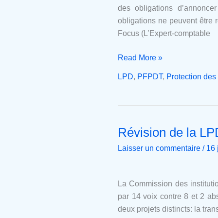
sécurité
des obligations d’annonce
n’est
obligations ne peuvent être 
plus
Focus (L’Expert-comptable
une
option
Read More »
LPD
,
PFPDT
,
Protection de
Révision de la LP
Révision
de
Laisser un commentaire
/
16 
la
LPD:
un
La Commission des instituti
coup
par 14 voix contre 8 et 2 ab
de
deux projets distincts: la tra