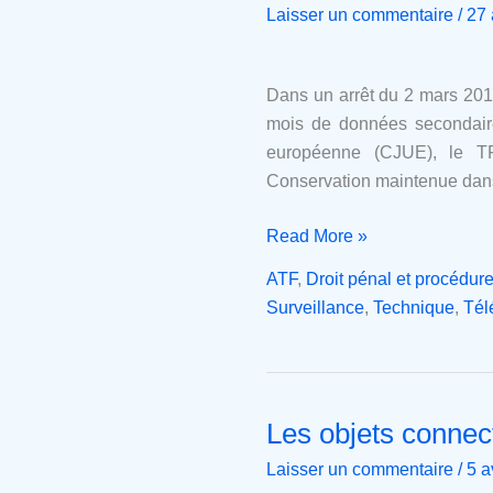
Laisser un commentaire
/
27 
conservation
des
métadonnées
Dans un arrêt du 2 mars 2018
de
mois de données secondaire
télécommunication
européenne (CJUE), le TF
est
Conservation maintenue dans
légale
Read More »
ATF
,
Droit pénal et procédur
Surveillance
,
Technique
,
Tél
Les objets connec
Les
objets
Laisser un commentaire
/
5 a
connectés,