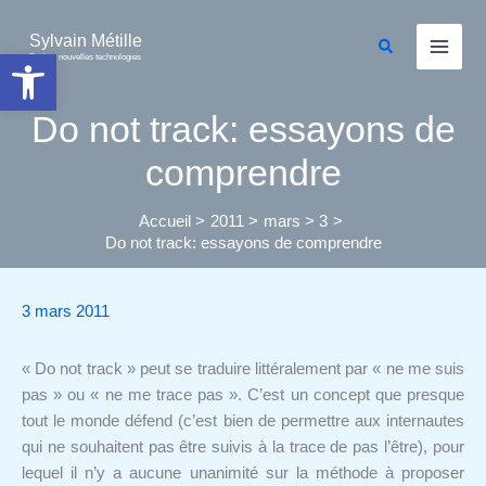
Aller
au
Sylvain Métille
Rechercher
Ouvrir la barre d’outils
Droit et nouvelles technologies
contenu
Do not track: essayons de
comprendre
Accueil
2011
mars
3
Do not track: essayons de comprendre
3 mars 2011
« Do not track » peut se traduire littéralement par « ne me suis
pas » ou « ne me trace pas ». C’est un concept que presque
tout le monde défend (c’est bien de permettre aux internautes
qui ne souhaitent pas être suivis à la trace de pas l’être), pour
lequel il n’y a aucune unanimité sur la méthode à proposer