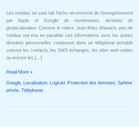
il
n'y
Les médias se sont fait l’écho récemment de l’enregistrement
a
par Apple et Google de nombreuses données de
pas
géolocalisation. Comme le relève Jean-Marc Manach, peu de
que
médias ont mis en parallèle ces informations avec les autres
les
données personnelles contenues dans un téléphone portable
fabricants
comme les contacts, les SMS échangés, les sites web visités
de
ou encore les […]
téléphones
Read More »
Google
,
Localisation
,
Logiciel
,
Protection des données
,
Sphère
privée
,
Téléphonie