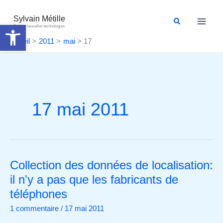
Aller
au
Sylvain Métille
Rechercher
Ouvrir la barre d’outils
Droit et nouvelles technologies
contenu
Accueil
2011
mai
17
17 mai 2011
Collection des données de localisation:
Collection
des
il n'y a pas que les fabricants de
données
téléphones
de
1 commentaire
/
17 mai 2011
localisation: