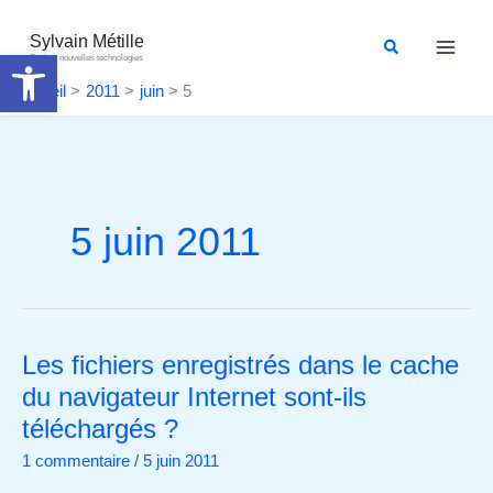
Aller
au
Sylvain Métille
Rechercher
Ouvrir la barre d’outils
Droit et nouvelles technologies
contenu
Accueil
2011
juin
5
5 juin 2011
Les fichiers enregistrés dans le cache
Les
fichiers
du navigateur Internet sont-ils
enregistrés
téléchargés ?
dans
1 commentaire
/
5 juin 2011
le