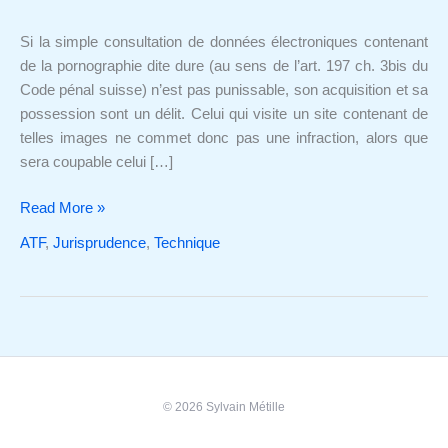
cache
du
Si la simple consultation de données électroniques contenant
navigateur
de la pornographie dite dure (au sens de l’art. 197 ch. 3bis du
Internet
Code pénal suisse) n’est pas punissable, son acquisition et sa
sont-
possession sont un délit. Celui qui visite un site contenant de
ils
telles images ne commet donc pas une infraction, alors que
téléchargés
sera coupable celui […]
?
Read More »
ATF
,
Jurisprudence
,
Technique
© 2026 Sylvain Métille