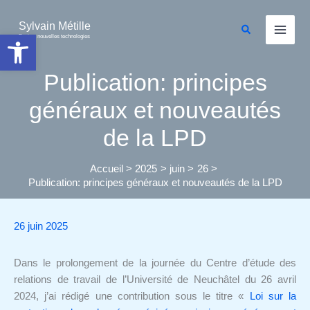
Aller
au
Sylvain Métille
Rechercher
Ouvrir la barre d’outils
Droit et nouvelles technologies
contenu
Publication: principes
généraux et nouveautés
de la LPD
Accueil
2025
juin
26
Publication: principes généraux et nouveautés de la LPD
26 juin 2025
Dans le prolongement de la journée du Centre d’étude des
relations de travail de l’Université de Neuchâtel du 26 avril
2024, j’ai rédigé une contribution sous le titre «
Loi sur la