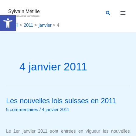
Aller
au
Sylvain Métille
Rechercher
Ouvrir la barre d’outils
Droit et nouvelles technologies
contenu
Accueil
2011
janvier
4
4 janvier 2011
Les nouvelles lois suisses en 2011
Les
nouvelles
5 commentaires
/
4 janvier 2011
lois
suisses
en
Le 1er janvier 2011 sont entrées en vigueur les nouvelles