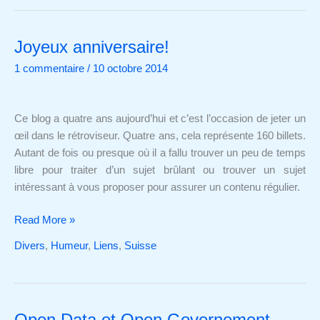
Joyeux anniversaire!
Joyeux
anniversaire!
1 commentaire
/
10 octobre 2014
Ce blog a quatre ans aujourd’hui et c’est l’occasion de jeter un
œil dans le rétroviseur. Quatre ans, cela représente 160 billets.
Autant de fois ou presque où il a fallu trouver un peu de temps
libre pour traiter d’un sujet brûlant ou trouver un sujet
intéressant à vous proposer pour assurer un contenu régulier.
Read More »
Divers
,
Humeur
,
Liens
,
Suisse
Open Data et Open Governement
Open