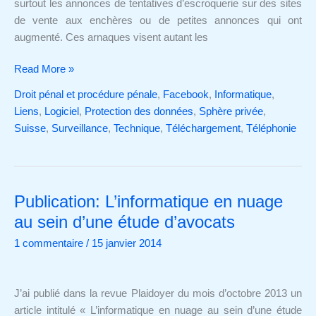
surtout les annonces de tentatives d’escroquerie sur des sites
et
de vente aux enchères ou de petites annonces qui ont
de
augmenté. Ces arnaques visent autant les
petites
annonces
Read More »
Droit pénal et procédure pénale
,
Facebook
,
Informatique
,
Liens
,
Logiciel
,
Protection des données
,
Sphère privée
,
Suisse
,
Surveillance
,
Technique
,
Téléchargement
,
Téléphonie
Publication: L’informatique en nuage
Publication:
L’informatique
au sein d’une étude d’avocats
en
1 commentaire
/
15 janvier 2014
nuage
au
sein
J’ai publié dans la revue Plaidoyer du mois d’octobre 2013 un
d’une
article intitulé « L’informatique en nuage au sein d’une étude