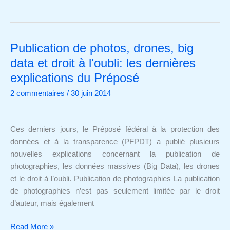
Publication de photos, drones, big
Publication
de
data et droit à l'oubli: les dernières
photos,
explications du Préposé
drones,
2 commentaires
/
30 juin 2014
big
data
et
Ces derniers jours, le Préposé fédéral à la protection des
droit
données et à la transparence (PFPDT) a publié plusieurs
à
nouvelles explications concernant la publication de
l'oubli:
photographies, les données massives (Big Data), les drones
les
et le droit à l’oubli. Publication de photographies La publication
dernières
de photographies n’est pas seulement limitée par le droit
explications
d’auteur, mais également
du
Préposé
Read More »