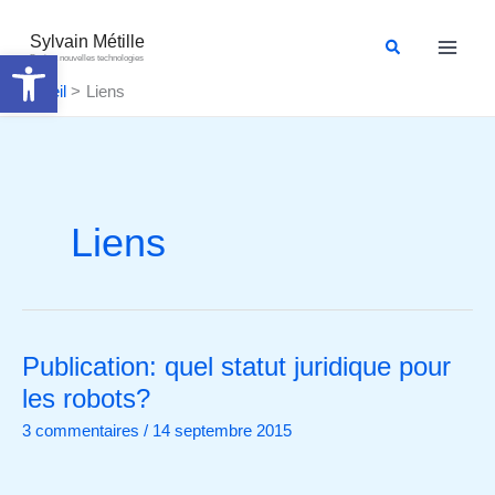
Aller
au
Sylvain Métille
Rechercher
Ouvrir la barre d’outils
Droit et nouvelles technologies
contenu
Accueil
Liens
Liens
Publication: quel statut juridique pour
Publication:
quel
les robots?
statut
3 commentaires
/
14 septembre 2015
juridique
pour