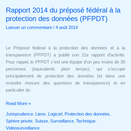
Rapport 2014 du préposé fédéral à la
Rapport
2014
protection des données (PFPDT)
du
Laisser un commentaire
/
4 août 2014
préposé
fédéral
à
Le Préposé fédéral à la protection des données et à la
la
transparence (PFPDT) a publié son 21e rapport d’activité.
protection
Pour rappel, le PFPDT c’est une équipe d’un peu moins de 30
des
personnes (équivalents plein temps), qui s’occupe
données
principalement de protection des données (et dans une
(PFPDT)
moindre mesure des questions de transparence) et en
particulier du
Read More »
Jurisprudence
,
Liens
,
Logiciel
,
Protection des données
,
Sphère privée
,
Suisse
,
Surveillance
,
Technique
,
Vidéosurveillance