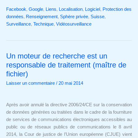
Facebook
,
Google
,
Liens
,
Localisation
,
Logiciel
,
Protection des
données
,
Renseignement
,
Sphère privée
,
Suisse
,
Surveillance
,
Technique
,
Vidéosurveillance
Un moteur de recherche est un
Un
moteur
responsable de traitement (maître de
de
fichier)
recherche
Laisser un commentaire
/
20 mai 2014
est
un
responsable
Après avoir annulé la directive 2006/24/CE sur la conservation
de
de données générées ou traitées dans le cadre de la fourniture
traitement
de services de communications électroniques accessibles au
(maître
public ou de réseaux publics de communications le 8 avril
de
2014, la Cour de justice de l’Union européenne (CJUE) vient
fichier)