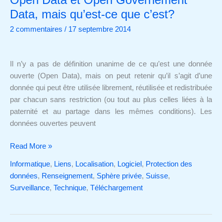
Data
Data, mais qu’est-ce que c’est?
et
2 commentaires
/
17 septembre 2014
Open
Governement
Data,
Il n’y a pas de définition unanime de ce qu’est une donnée
mais
ouverte (Open Data), mais on peut retenir qu’il s’agit d’une
qu’est-
donnée qui peut être utilisée librement, réutilisée et redistribuée
ce
par chacun sans restriction (ou tout au plus celles liées à la
que
paternité et au partage dans les mêmes conditions). Les
c’est?
données ouvertes peuvent
Read More »
Informatique
,
Liens
,
Localisation
,
Logiciel
,
Protection des
données
,
Renseignement
,
Sphère privée
,
Suisse
,
Surveillance
,
Technique
,
Téléchargement