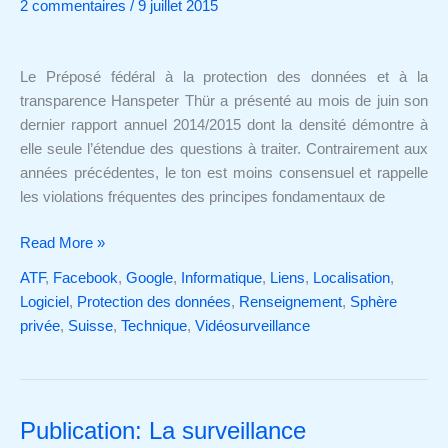
2 commentaires
/
9 juillet 2015
Préposé
fédéral
à
Le Préposé fédéral à la protection des données et à la
la
transparence Hanspeter Thür a présenté au mois de juin son
protection
dernier rapport annuel 2014/2015 dont la densité démontre à
des
elle seule l’étendue des questions à traiter. Contrairement aux
données
années précédentes, le ton est moins consensuel et rappelle
et
les violations fréquentes des principes fondamentaux de
à
la
Read More »
transparence
ATF
,
Facebook
,
Google
,
Informatique
,
Liens
,
Localisation
,
Logiciel
,
Protection des données
,
Renseignement
,
Sphère
privée
,
Suisse
,
Technique
,
Vidéosurveillance
Publication: La surveillance
Publication: