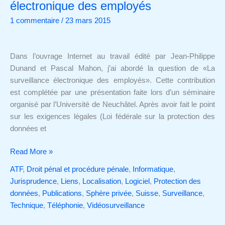
La
électronique des employés
surveillance
1 commentaire
/
23 mars 2015
électronique
des
employés
Dans l’ouvrage Internet au travail édité par Jean-Philippe
Dunand et Pascal Mahon, j’ai abordé la question de «La
surveillance électronique des employés». Cette contribution
est complétée par une présentation faite lors d’un séminaire
organisé par l’Université de Neuchâtel. Après avoir fait le point
sur les exigences légales (Loi fédérale sur la protection des
données et
Read More »
ATF
,
Droit pénal et procédure pénale
,
Informatique
,
Jurisprudence
,
Liens
,
Localisation
,
Logiciel
,
Protection des
données
,
Publications
,
Sphère privée
,
Suisse
,
Surveillance
,
Technique
,
Téléphonie
,
Vidéosurveillance