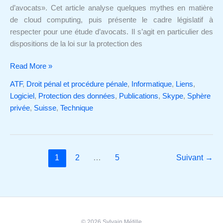
étude
d’avocats». Cet article analyse quelques mythes en matière
d’avocats
de cloud computing, puis présente le cadre législatif à
respecter pour une étude d’avocats. Il s’agit en particulier des
dispositions de la loi sur la protection des
Read More »
ATF
,
Droit pénal et procédure pénale
,
Informatique
,
Liens
,
Logiciel
,
Protection des données
,
Publications
,
Skype
,
Sphère
privée
,
Suisse
,
Technique
1
2
…
5
Suivant
→
© 2026 Sylvain Métille