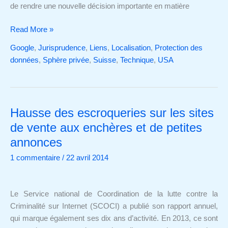
de rendre une nouvelle décision importante en matière
Read More »
Google
,
Jurisprudence
,
Liens
,
Localisation
,
Protection des
données
,
Sphère privée
,
Suisse
,
Technique
,
USA
Hausse des escroqueries sur les sites
Hausse
des
de vente aux enchères et de petites
escroqueries
annonces
sur
1 commentaire
/
22 avril 2014
les
sites
de
Le Service national de Coordination de la lutte contre la
vente
Criminalité sur Internet (SCOCI) a publié son rapport annuel,
aux
qui marque également ses dix ans d’activité. En 2013, ce sont
enchères