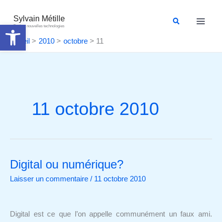
Aller
au
Sylvain Métille
Rechercher
Ouvrir la barre d’outils
Droit et nouvelles technologies
contenu
Accueil
2010
octobre
11
11 octobre 2010
Digital ou numérique?
Digital
ou
Laisser un commentaire
/
11 octobre 2010
numérique?
Digital est ce que l’on appelle communément un faux ami.