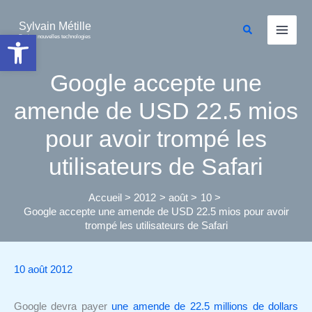
Aller
au
Sylvain Métille
Rechercher
Ouvrir la barre d’outils
Droit et nouvelles technologies
contenu
Google accepte une
amende de USD 22.5 mios
pour avoir trompé les
utilisateurs de Safari
Accueil
2012
août
10
Google accepte une amende de USD 22.5 mios pour avoir
trompé les utilisateurs de Safari
10 août 2012
Google devra payer
une amende de 22.5 millions de dollars