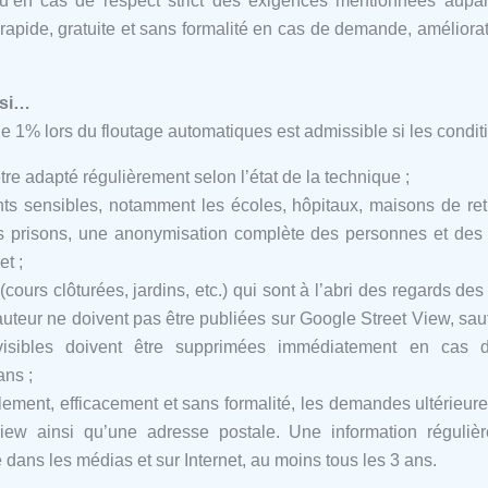
, qu’en cas de respect strict des exigences mentionnées aupa
rapide, gratuite et sans formalité en cas de demande, amélioratio
 si…
e 1% lors du floutage automatiques est admissible si les condit
tre adapté régulièrement selon l’état de la technique ;
ts sensibles, notamment les écoles, hôpitaux, maisons de retr
es prisons, une anonymisation complète des personnes et des si
et ;
cours clôturées, jardins, etc.) qui sont à l’abri des regards de
auteur ne doivent pas être publiées sur Google Street View, s
visibles doivent être supprimées immédiatement en cas 
ans ;
ement, efficacement et sans formalité, les demandes ultérieures
iew ainsi qu’une adresse postale. Une information régulière 
 dans les médias et sur Internet, au moins tous les 3 ans.