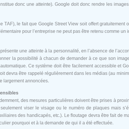
onstitue donc une atteinte). Google doit donc rendre les imag
TAF), le fait que Google Street View soit offert gratuitement 
émentaire pour l’entreprise ne peut pas être retenu comme un in
eprésente une atteinte à la personnalité, en l’absence de l’acc
rs donner la possibilité à chacun de demander à ce que son ima
utomatique. Ce système doit être facilement accessible et Goo
droit devra être rappelé régulièrement dans les médias (au mini
tre largement annoncées.
sensibles
emment, des mesures particulières doivent être prises à proximi
s seulement viser le visage ou le numéro de plaques mais s’
iliaires des handicapés, etc.). Le floutage devra être fait de ma
culier pourquoi et à la demande de qui il a été effectuée.