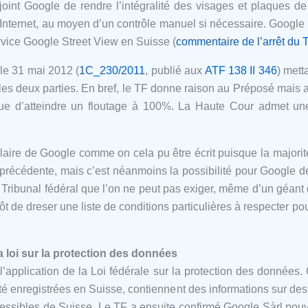
enjoint Google de rendre l’intégralité des visages et plaques 
Internet, au moyen d’un contrôle manuel si nécessaire. Google a
vice Google Street View en Suisse (
commentaire de l’arrêt du 
 le 31 mai 2012 (
1C_230/2011
, publié aux
ATF 138 II 346
) metta
 les deux parties. En bref, le TF donne raison au Préposé mais 
ue d’atteindre un floutage à 100%. La Haute Cour admet une
e claire de Google comme on cela pu être écrit puisque la major
récédente, mais c’est néanmoins la possibilité pour Google de c
Tribunal fédéral que l’on ne peut pas exiger, même d’un géant 
tôt de dreser une liste de conditions particulières à respecter 
a loi sur la protection des données
’application de la Loi fédérale sur la protection des données.
té enregistrées en Suisse, contiennent des informations sur des
cessibles de Suisse. Le TF a ensuite confirmé Google Sàrl pouv