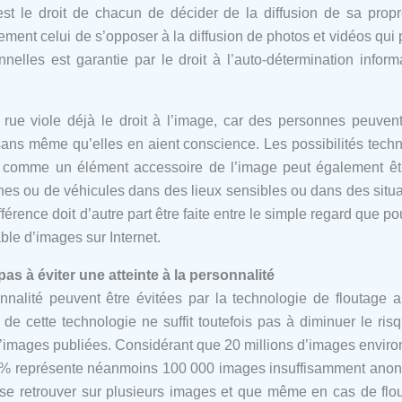
st le droit de chacun de décider de la diffusion de sa propr
ent celui de s’opposer à la diffusion de photos et vidéos qui p
lles est garantie par le droit à l’auto-détermination informa
rue viole déjà le droit à l’image, car des personnes peuven
 sans même qu’elles en aient conscience. Les possibilités tec
 comme un élément accessoire de l’image peut également êtr
es ou de véhicules dans des lieux sensibles ou dans des situa
érence doit d’autre part être faite entre le simple regard que p
able d’images sur Internet.
as à éviter une atteinte à la personnalité
onnalité peuvent être évitées par la technologie de floutage
 de cette technologie ne suffit toutefois pas à diminuer le ri
images publiées. Considérant que 20 millions d’images environ
0.5% représente néanmoins 100 000 images insuffisamment anonym
se retrouver sur plusieurs images et que même en cas de flou