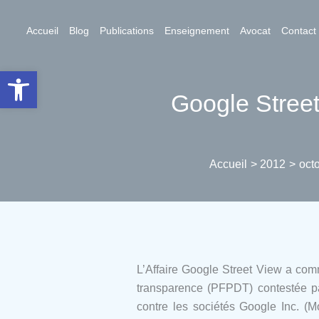
Aller
au
Accueil
Blog
Publications
Enseignement
Avocat
Contact
contenu
Ouvrir la barre d’outils
Google Street 
Accueil
2012
oct
L’Affaire Google Street View a co
transparence (PFPDT) contestée par
contre les sociétés Google Inc. (M