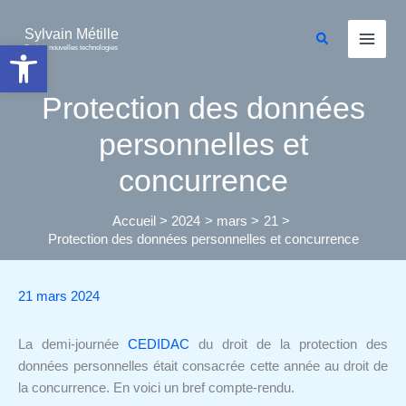
Aller
au
Sylvain Métille
Rechercher
Ouvrir la barre d’outils
Droit et nouvelles technologies
contenu
Protection des données
personnelles et
concurrence
Accueil
2024
mars
21
Protection des données personnelles et concurrence
21 mars 2024
La demi-journée
CEDIDAC
du droit de la protection des
données personnelles était consacrée cette année au droit de
la concurrence. En voici un bref compte-rendu.