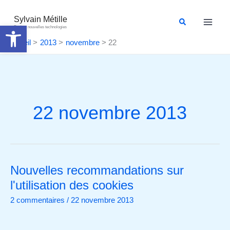
Aller
au
Sylvain Métille
Rechercher
Ouvrir la barre d’outils
Droit et nouvelles technologies
contenu
Accueil
2013
novembre
22
22 novembre 2013
Nouvelles recommandations sur
Nouvelles
recommandations
l'utilisation des cookies
sur
2 commentaires
/
22 novembre 2013
l'utilisation
des