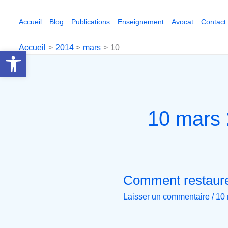
Aller
au
Accueil
Blog
Publications
Enseignement
Avocat
Contact
contenu
Accueil
2014
mars
10
Ouvrir la barre d’outils
10 mars
Comment restaure
Comment
restaurer
Laisser un commentaire
/
10
la
confiance