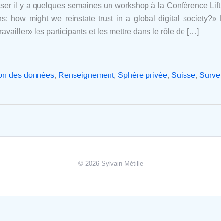
aniser il y a quelques semaines un workshop à la Conférence Lift
s: how might we reinstate trust in a global digital society?
«travailler» les participants et les mettre dans le rôle de […]
ion des données
,
Renseignement
,
Sphère privée
,
Suisse
,
Surve
© 2026 Sylvain Métille