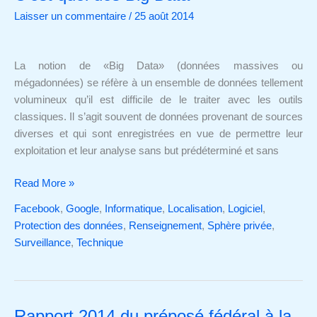
quoi
Laisser un commentaire
/
25 août 2014
des
Big
Data
La notion de «Big Data» (données massives ou
mégadonnées) se réfère à un ensemble de données tellement
volumineux qu’il est difficile de le traiter avec les outils
classiques. Il s’agit souvent de données provenant de sources
diverses et qui sont enregistrées en vue de permettre leur
exploitation et leur analyse sans but prédéterminé et sans
Read More »
Facebook
,
Google
,
Informatique
,
Localisation
,
Logiciel
,
Protection des données
,
Renseignement
,
Sphère privée
,
Surveillance
,
Technique
Rapport 2014 du préposé fédéral à la
Rapport