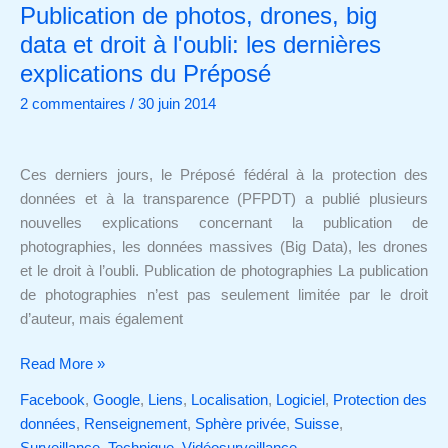
Publication de photos, drones, big
Publication
de
data et droit à l'oubli: les dernières
photos,
explications du Préposé
drones,
2 commentaires
/
30 juin 2014
big
data
et
Ces derniers jours, le Préposé fédéral à la protection des
droit
données et à la transparence (PFPDT) a publié plusieurs
à
nouvelles explications concernant la publication de
l'oubli:
photographies, les données massives (Big Data), les drones
les
et le droit à l’oubli. Publication de photographies La publication
dernières
de photographies n’est pas seulement limitée par le droit
explications
d’auteur, mais également
du
Préposé
Read More »
Facebook
,
Google
,
Liens
,
Localisation
,
Logiciel
,
Protection des
données
,
Renseignement
,
Sphère privée
,
Suisse
,