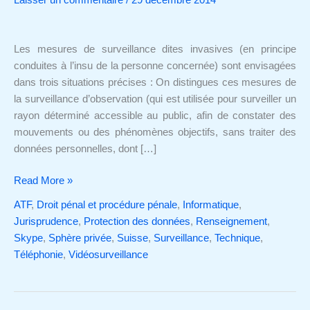
Laisser un commentaire
/
29 décembre 2014
conditions
auxquelles
les
Les mesures de surveillance dites invasives (en principe
cantons
conduites à l’insu de la personne concernée) sont envisagées
peuvent
dans trois situations précises : On distingues ces mesures de
prévoir
la surveillance d’observation (qui est utilisée pour surveiller un
des
rayon déterminé accessible au public, afin de constater des
mesures
mouvements ou des phénomènes objectifs, sans traiter des
de
données personnelles, dont […]
surveillance
préventives
Read More »
ATF
,
Droit pénal et procédure pénale
,
Informatique
,
Jurisprudence
,
Protection des données
,
Renseignement
,
Skype
,
Sphère privée
,
Suisse
,
Surveillance
,
Technique
,
Téléphonie
,
Vidéosurveillance