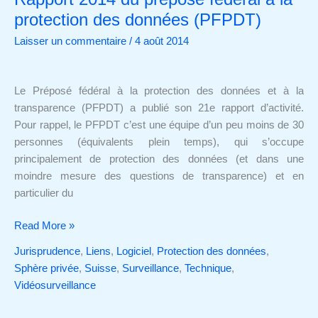
2014
protection des données (PFPDT)
du
Laisser un commentaire
/
4 août 2014
préposé
fédéral
à
Le Préposé fédéral à la protection des données et à la
la
transparence (PFPDT) a publié son 21e rapport d’activité.
protection
Pour rappel, le PFPDT c’est une équipe d’un peu moins de 30
des
personnes (équivalents plein temps), qui s’occupe
données
principalement de protection des données (et dans une
(PFPDT)
moindre mesure des questions de transparence) et en
particulier du
Read More »
Jurisprudence
,
Liens
,
Logiciel
,
Protection des données
,
Sphère privée
,
Suisse
,
Surveillance
,
Technique
,
Vidéosurveillance