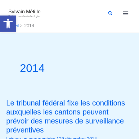
Aller
au
Sylvain Métille
Rechercher
Ouvrir la barre d’outils
Droit et nouvelles technologies
contenu
Accueil
2014
2014
Le tribunal fédéral fixe les conditions
Le
tribunal
auxquelles les cantons peuvent
fédéral
prévoir des mesures de surveillance
fixe
préventives
les