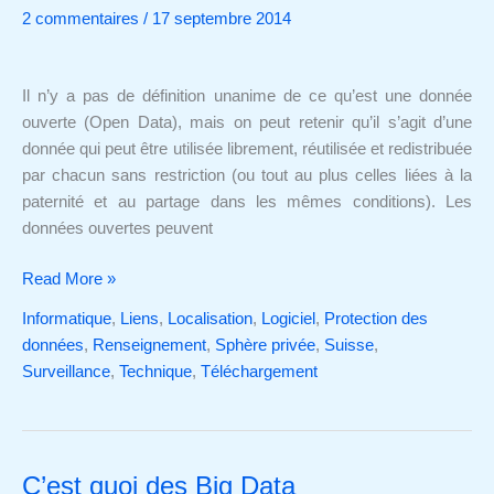
et
2 commentaires
/
17 septembre 2014
Open
Governement
Data,
Il n’y a pas de définition unanime de ce qu’est une donnée
mais
ouverte (Open Data), mais on peut retenir qu’il s’agit d’une
qu’est-
donnée qui peut être utilisée librement, réutilisée et redistribuée
ce
par chacun sans restriction (ou tout au plus celles liées à la
que
paternité et au partage dans les mêmes conditions). Les
c’est?
données ouvertes peuvent
Read More »
Informatique
,
Liens
,
Localisation
,
Logiciel
,
Protection des
données
,
Renseignement
,
Sphère privée
,
Suisse
,
Surveillance
,
Technique
,
Téléchargement
C’est quoi des Big Data
C’est