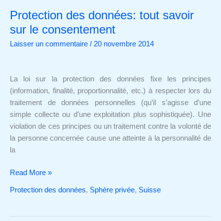
Protection des données: tout savoir
Protection
des
sur le consentement
données:
Laisser un commentaire
/
20 novembre 2014
tout
savoir
sur
La loi sur la protection des données fixe les principes
le
(information, finalité, proportionnalité, etc.) à respecter lors du
consentement
traitement de données personnelles (qu’il s’agisse d’une
simple collecte ou d’une exploitation plus sophistiquée). Une
violation de ces principes ou un traitement contre la volonté de
la personne concernée cause une atteinte à la personnalité de
la
Read More »
Protection des données
,
Sphère privée
,
Suisse