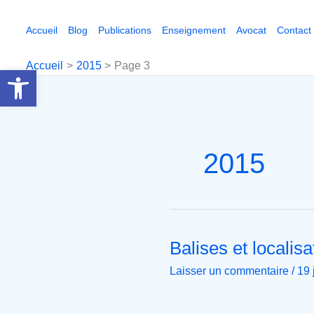
Aller
au
Accueil
Blog
Publications
Enseignement
Avocat
Contact
contenu
Accueil
2015
Page 3
Ouvrir la barre d’outils
2015
Balises et locali
Balises
et
Laisser un commentaire
/
19 
localisation
du