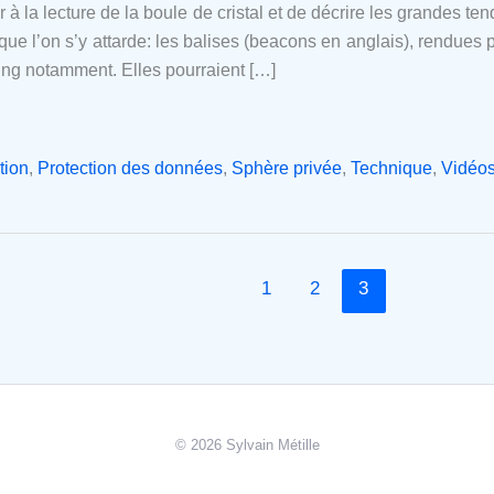
ouer à la lecture de la boule de cristal et de décrire les grandes 
 que l’on s’y attarde: les balises (beacons en anglais), rendues
g notamment. Elles pourraient […]
tion
,
Protection des données
,
Sphère privée
,
Technique
,
Vidéos
1
2
3
© 2026 Sylvain Métille