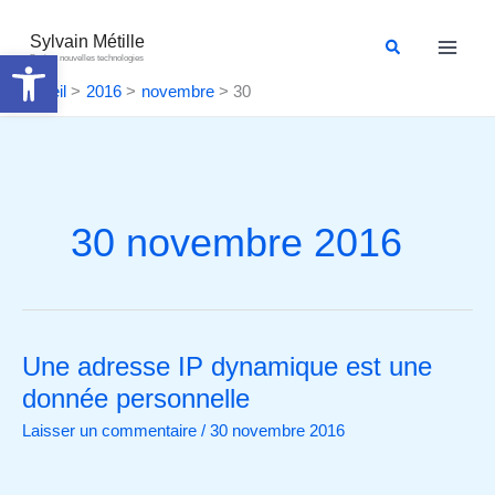
Aller
au
Sylvain Métille
Rechercher
Ouvrir la barre d’outils
Droit et nouvelles technologies
contenu
Accueil
2016
novembre
30
30 novembre 2016
Une adresse IP dynamique est une
Une
adresse
donnée personnelle
IP
Laisser un commentaire
/
30 novembre 2016
dynamique
est