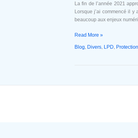
pas
La fin de l’année 2021 appr
de
Lorsque j’ai commencé il y a
la
beaucoup aux enjeux numérique
fin)
Read More »
Blog
,
Divers
,
LPD
,
Protectio