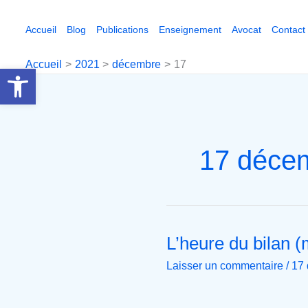
Aller
au
Accueil
Blog
Publications
Enseignement
Avocat
Contact
contenu
Accueil
2021
décembre
17
Ouvrir la barre d’outils
17 déce
L’heure du bilan (
L’heure
du
Laisser un commentaire
/
17
bilan
(mais