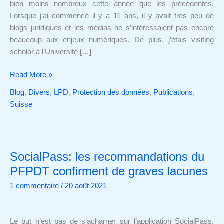
de
bien moins nombreux cette année que les précédentes.
la
Lorsque j’ai commencé il y a 11 ans, il y avait très peu de
fin)
blogs juridiques et les médias ne s’intéressaient pas encore
beaucoup aux enjeux numériques. De plus, j’étais visiting
scholar à l’Université […]
Read More »
Blog
,
Divers
,
LPD
,
Protection des données
,
Publications
,
Suisse
SocialPass: les recommandations du
SocialPass:
les
PFPDT confirment de graves lacunes
recommandations
1 commentaire
/
20 août 2021
du
PFPDT
confirment
Le but n’est pas de s’acharner sur l’application SocialPass,