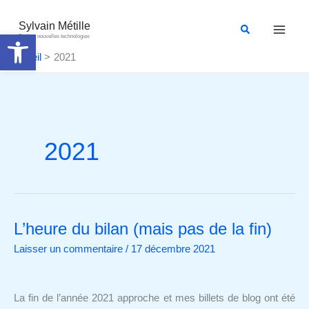
Aller
au
Sylvain Métille
Rechercher
Ouvrir la barre d’outils
Droit et nouvelles technologies
contenu
Accueil
2021
2021
L’heure du bilan (mais pas de la fin)
L’heure
du
Laisser un commentaire
/
17 décembre 2021
bilan
(mais
pas
La fin de l’année 2021 approche et mes billets de blog ont été