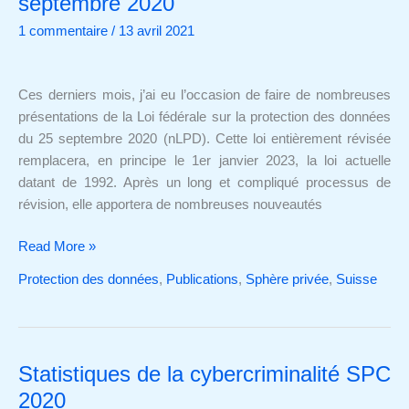
septembre 2020
personnelles
sous
1 commentaire
/
13 avril 2021
l’angle
de
la
Ces derniers mois, j’ai eu l’occasion de faire de nombreuses
(nouvelle)
présentations de la Loi fédérale sur la protection des données
Loi
du 25 septembre 2020 (nLPD). Cette loi entièrement révisée
fédérale
remplacera, en principe le 1er janvier 2023, la loi actuelle
sur
datant de 1992. Après un long et compliqué processus de
la
révision, elle apportera de nombreuses nouveautés
protection
des
Read More »
données
Protection des données
,
Publications
,
Sphère privée
,
Suisse
du
25
septembre
2020
Statistiques de la cybercriminalité SPC
Statistiques
de
2020