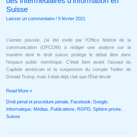
des intermédiaires d’information en
de
Suisse
la
Laisser un commentaire
/
5 février 2021
régulation
des
intermédiaires
L’année passée, j’ai été invité par l’Office fédéral de la
d’information
communication (OFCOM) à rédiger une analyse sur la
en
manière dont le droit suisse protège le débat libre dans
Suisse
l’espace public numérique. C’était bien avant l’assaut du
Capitole américain et la suspension du compte Twitter de
Donald Trump, mais il était déjà clair que l’État devait
Read More »
Droit pénal et procédure pénale
,
Facebook
,
Google
,
Informatique
,
Médias
,
Publications
,
RGPD
,
Sphère privée
,
Suisse