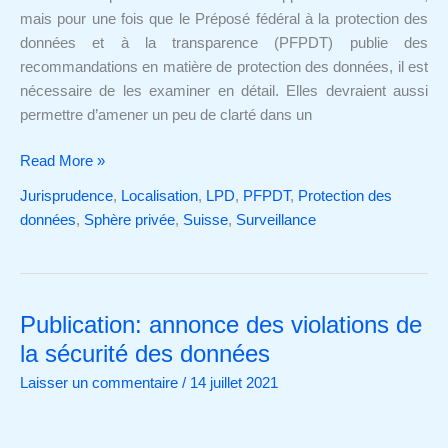
de
mais pour une fois que le Préposé fédéral à la protection des
graves
données et à la transparence (PFPDT) publie des
lacunes
recommandations en matière de protection des données, il est
nécessaire de les examiner en détail. Elles devraient aussi
permettre d’amener un peu de clarté dans un
Read More »
Jurisprudence
,
Localisation
,
LPD
,
PFPDT
,
Protection des
données
,
Sphère privée
,
Suisse
,
Surveillance
Publication: annonce des violations de
Publication:
annonce
la sécurité des données
des
Laisser un commentaire
/
14 juillet 2021
violations
de
la