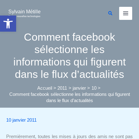
Aller
au
Sylvain Métille
Rechercher
Ouvrir la barre d’outils
Droit et nouvelles technologies
contenu
Comment facebook
sélectionne les
informations qui figurent
dans le flux d’actualités
Accueil
2011
janvier
10
Comment facebook sélectionne les informations qui figurent
dans le flux d’actualités
10 janvier 2011
Premièrement, toutes les mises à jours des amis ne sont pas