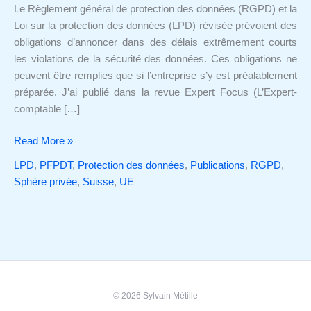
sécurité
Le Règlement général de protection des données (RGPD) et la
n’est
Loi sur la protection des données (LPD) révisée prévoient des
plus
obligations d’annoncer dans des délais extrêmement courts
une
les violations de la sécurité des données. Ces obligations ne
option
peuvent être remplies que si l’entreprise s’y est préalablement
préparée. J’ai publié dans la revue Expert Focus (L’Expert-
comptable […]
Read More »
LPD
,
PFPDT
,
Protection des données
,
Publications
,
RGPD
,
Sphère privée
,
Suisse
,
UE
© 2026 Sylvain Métille