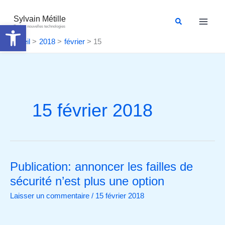
Aller
au
Sylvain Métille
Rechercher
Ouvrir la barre d’outils
Droit et nouvelles technologies
contenu
Accueil
2018
février
15
15 février 2018
Publication: annoncer les failles de
Publication:
annoncer
sécurité n’est plus une option
les
Laisser un commentaire
/
15 février 2018
failles
de