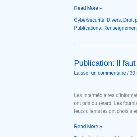
Read More »
Cybersecurité
,
Divers
,
Droit 
Publications
,
Renseignemen
Publication: Il fau
Publication:
Il
Laisser un commentaire
/
30 
faut
responsabiliser
les
Les intermédiaires d’informa
intermédiaires
ont pris du retard. Les fourn
d’information
leurs clients les ont choisis 
Read More »