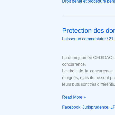
Droit pénal et procédure pén
Protection des do
Protection
des
Laisser un commentaire
/
21
données
personnelles
et
La demi-journée CEDIDAC du d
concurrence
concurrence.
Le droit de la concurrence
éloignés, mais ils ne sont p
leurs buts sont très différents.
Read More »
Facebook
,
Jurisprudence
,
L