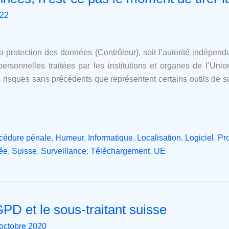
022
 protection des données (Contrôleur), soit l’autorité indépend
sonnelles traitées par les institutions et organes de l’Uni
s risques sans précédents que représentent certains outils de sur
océdure pénale
,
Humeur
,
Informatique
,
Localisation
,
Logiciel
,
Pr
ée
,
Suisse
,
Surveillance
,
Téléchargement
,
UE
PD et le sous-traitant suisse
octobre 2020