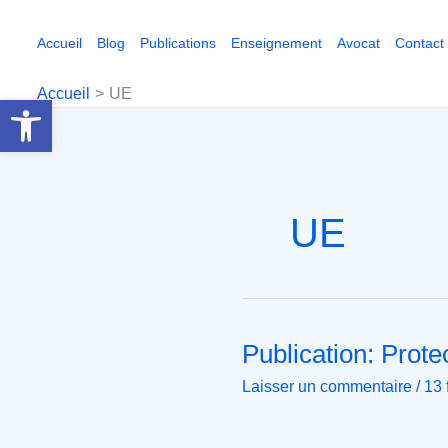
Aller
au
Accueil
Blog
Publications
Enseignement
Avocat
Contact
contenu
Accueil
UE
Ouvrir la barre d’outils
UE
Publication: Prot
Publication:
Protection
Laisser un commentaire
/
13 
des
données