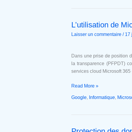
L’utilisation de Mi
L’utilisation
de
Laisser un commentaire
/
17 
Microsoft
365,
illégale
Dans une prise de position d
en
la transparence (PFPDT) cons
Suisse
services cloud Microsoft 365
?
Read More »
Google
,
Informatique
,
Microso
Protection des don
Protection