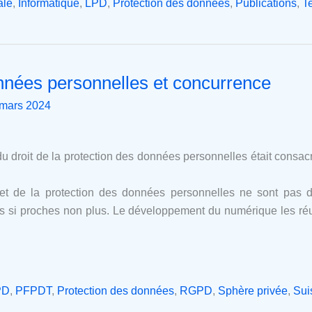
ale
,
Informatique
,
LPD
,
Protection des données
,
Publications
,
T
nnées personnelles et concurrence
 mars 2024
roit de la protection des données personnelles était consacr
 et de la protection des données personnelles ne sont pas d
as si proches non plus. Le développement du numérique les ré
PD
,
PFPDT
,
Protection des données
,
RGPD
,
Sphère privée
,
Sui