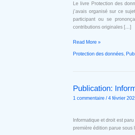
et
Le livre Protection des do
recherche
j’avais organisé sur ce suje
participant ou se prononça
contributions originales […]
Read More »
Protection des données
,
Publ
Publication: Inform
Publication:
Informatique
1 commentaire
/
4 février 20
et
droit
Informatique et droit est par
première édition parue sous le 