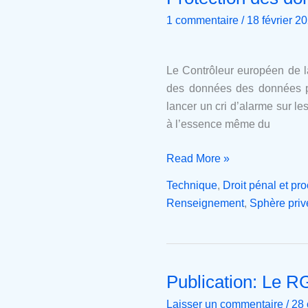
des
1 commentaire
/
18 février 2
données,
n’est-
ce
Le Contrôleur européen de la
pas
des données des données per
le
lancer un cri d’alarme sur le
moment
à l’essence même du
de
tirer
Read More »
la
Technique
,
Droit pénal et pr
prise ?
Renseignement
,
Sphère priv
Publication: Le RG
Publication:
Le
Laisser un commentaire
/
28 