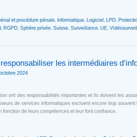
pénal et procédure pénale
,
Informatique
,
Logiciel
,
LPD
,
Protect
t
,
RGPD
,
Sphère privée
,
Suisse
,
Surveillance
,
UE
,
Vidéosurvei
t responsabiliser les intermédiaires d’in
octobre 2024
tion ont des responsabilités importantes et ils doivent les assu
isseurs de services informatiques excluent encore trop souvent 
en fonction de leurs compétences et leur font confiance.