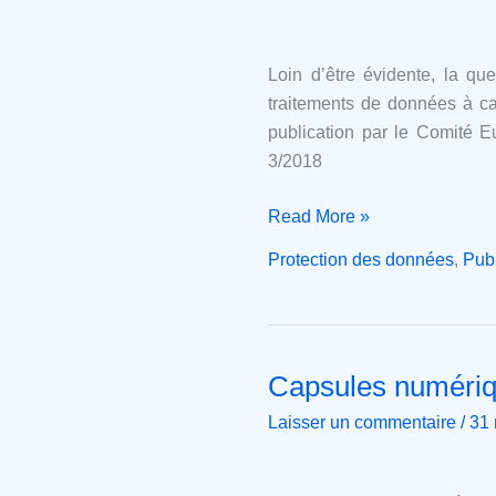
RGPD
et
le
Loin d’être évidente, la q
sous-
traitements de données à ca
traitant
publication par le Comité E
suisse
3/2018
Read More »
Protection des données
,
Publ
Capsules numériq
Capsules
numérique-
Laisser un commentaire
/
31
juridique