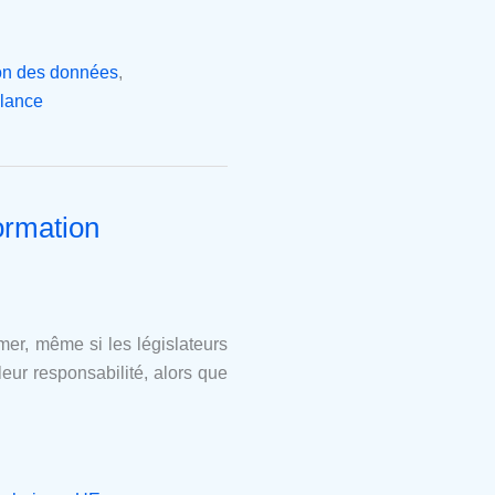
ion des données
,
llance
formation
mer, même si les législateurs
leur responsabilité, alors que