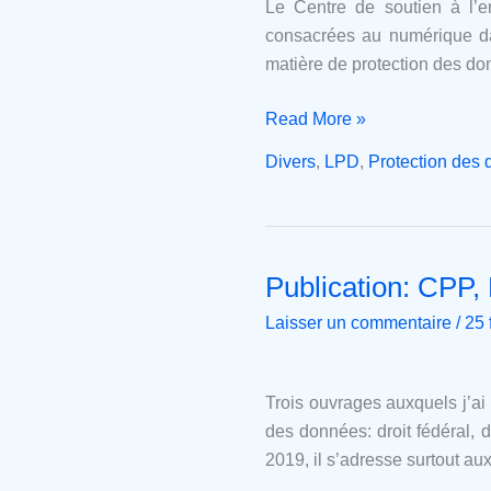
Le Centre de soutien à l’
consacrées au numérique dan
matière de protection des do
Read More »
Divers
,
LPD
,
Protection des
Publication: CPP,
Publication:
CPP,
Laisser un commentaire
/
25 
RGPD
et
recueil
Trois ouvrages auxquels j’ai 
de
des données: droit fédéral, 
lois
2019, il s’adresse surtout aux