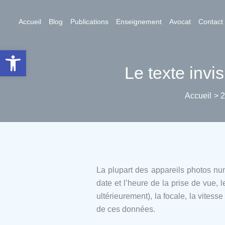
Aller
au
Accueil
Blog
Publications
Enseignement
Avocat
Contact
contenu
Ouvrir la barre d’outils
Le texte invis
Accueil
La plupart des appareils photos nu
date et l’heure de la prise de vue,
ultérieurement), la focale, la vites
de ces données.