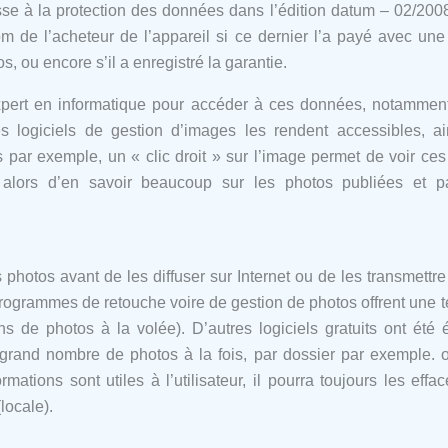
se à la protection des données dans l’édition datum – 02/200
 de l’acheteur de l’appareil si ce dernier l’a payé avec une 
s, ou encore s’il a enregistré la garantie.
 expert en informatique pour accéder à ces données, notamme
s logiciels de gestion d’images les rendent accessibles, 
 par exemple, un « clic droit » sur l’image permet de voir ce
 alors d’en savoir beaucoup sur les photos publiées et pa
s photos avant de les diffuser sur Internet ou de les transmett
rogrammes de retouche voire de gestion de photos offrent une te
ns de photos à la volée). D’autres logiciels gratuits ont été 
n grand nombre de photos à la fois, par dossier par exemple. 
rmations sont utiles à l’utilisateur, il pourra toujours les eff
locale).