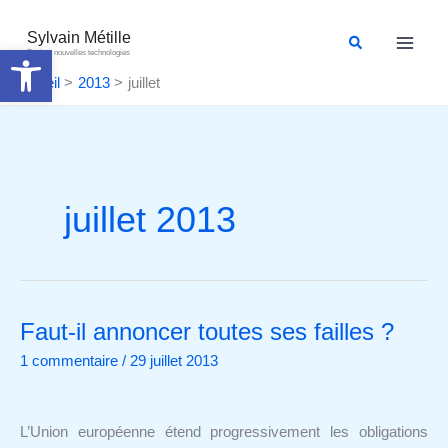
Aller
au
Sylvain Métille
Rechercher
Ouvrir la barre d’outils
Droit et nouvelles technologies
contenu
Accueil
2013
juillet
juillet 2013
Faut-il annoncer toutes ses failles ?
Faut-
il
1 commentaire
/
29 juillet 2013
annoncer
toutes
ses
L’Union européenne étend progressivement les obligations