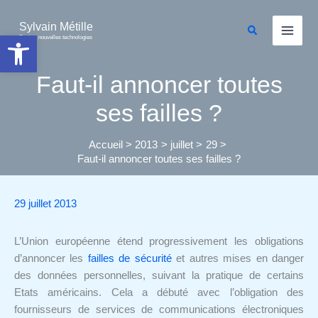
Aller
au
Sylvain Métille
Rechercher
Ouvrir la barre d’outils
Droit et nouvelles technologies
contenu
Faut-il annoncer toutes
ses failles ?
Accueil
2013
juillet
29
Faut-il annoncer toutes ses failles ?
29 juillet 2013
L’Union européenne étend progressivement les obligations
d’annoncer les
failles de sécurité
et autres mises en danger
des données personnelles, suivant la pratique de certains
Etats américains. Cela a débuté avec l’obligation des
fournisseurs de services de communications électroniques