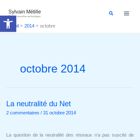
Aller
au
Sylvain Métille
Rechercher
Ouvrir la barre d’outils
Droit et nouvelles technologies
contenu
Accueil
2014
octobre
octobre 2014
La neutralité du Net
La
neutralité
2 commentaires
/
31 octobre 2014
du
Net
La question de la neutralité des réseaux n’a pas suscité de