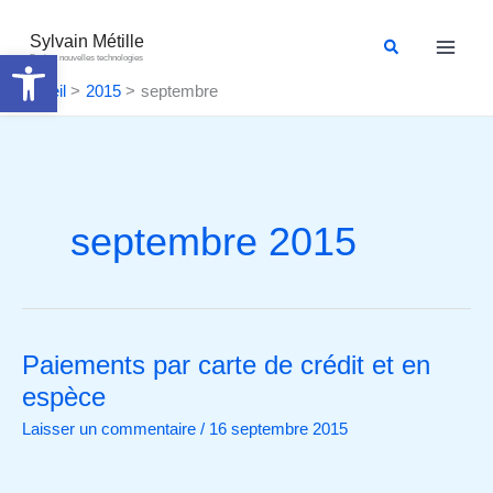
Aller
au
Sylvain Métille
Rechercher
Ouvrir la barre d’outils
Droit et nouvelles technologies
contenu
Accueil
2015
septembre
septembre 2015
Paiements par carte de crédit et en
Paiements
par
espèce
carte
Laisser un commentaire
/
16 septembre 2015
de
crédit