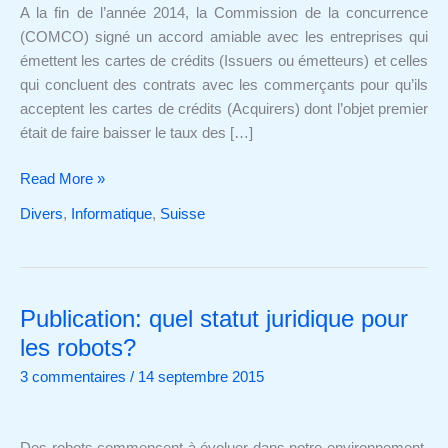
et
A la fin de l’année 2014, la Commission de la concurrence
en
(COMCO) signé un accord amiable avec les entreprises qui
espèce
émettent les cartes de crédits (Issuers ou émetteurs) et celles
qui concluent des contrats avec les commerçants pour qu’ils
acceptent les cartes de crédits (Acquirers) dont l’objet premier
était de faire baisser le taux des […]
Read More »
Divers
,
Informatique
,
Suisse
Publication: quel statut juridique pour
Publication:
quel
les robots?
statut
3 commentaires
/
14 septembre 2015
juridique
pour
les
Des robots commencent à évoluer dans notre environnement,