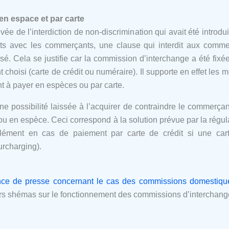
n espace et par carte
vée de l’interdiction de non-discrimination qui avait été introd
ts avec les commerçants, une clause qui interdit aux commer
sé. Cela se justifie car la commission d’interchange a été fix
 choisi (carte de crédit ou numéraire). Il supporte en effet les
ent à payer en espèces ou par carte.
ne possibilité laissée à l’acquirer de contraindre le commerça
t ou en espèce. Ceci correspond à la solution prévue par la régu
lément en cas de paiement par carte de crédit si une car
urcharging).
nce de presse concernant le cas des commissions domestique
urs shémas sur le fonctionnement des commissions d’interchang