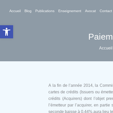
Aller
au
Accueil
Blog
Publications
Enseignement
Avocat
Contact
contenu
Ouvrir la barre d’outils
Paieme
Accueil
A la fin de l’année 2014, la Commi
cartes de crédits (Issuers ou émett
crédits (Acquirers) dont l’objet p
l’émetteur par l’acquirer, en part
seconde baisse à 0.44% aura lieu le