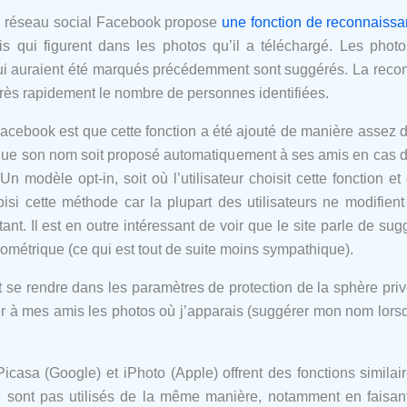
 le réseau social Facebook propose
une fonction de reconnaissa
s qui figurent dans les photos qu’il a téléchargé. Les photo
i auraient été marqués précédemment sont suggérés. La reconna
rès rapidement le nombre de personnes identifiées.
 Facebook est que cette fonction a été ajouté de manière assez d
s que son nom soit proposé automatiquement à ses amis en cas 
 Un modèle opt-in, soit où l’utilisateur choisit cette fonction e
si cette méthode car la plupart des utilisateurs ne modifien
rtant. Il est en outre intéressant de voir que le site parle de s
ométrique (ce qui est tout de suite moins sympathique).
aut se rendre dans les paramètres de protection de la sphère pr
er à mes amis les photos où j’apparais (suggérer mon nom lorsq
Picasa (Google) et iPhoto (Apple) offrent des fonctions simila
 ne sont pas utilisés de la même manière, notamment en fais