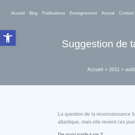
Aller
au
Accueil
Blog
Publications
Enseignement
Avocat
Contact
contenu
Ouvrir la barre d’outils
Suggestion de t
Accueil
2011
août
La question de la reconnaissance fa
atlantique, mais elle revient ces jou
De quoi parle-t-on ?