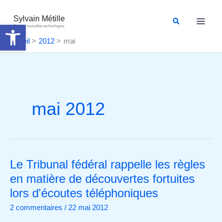
Aller
au
Sylvain Métille
Rechercher
Ouvrir la barre d’outils
Droit et nouvelles technologies
contenu
Accueil
2012
mai
mai 2012
Le Tribunal fédéral rappelle les règles
Le
Tribunal
en matière de découvertes fortuites
fédéral
lors d'écoutes téléphoniques
rappelle
2 commentaires
/
22 mai 2012
les