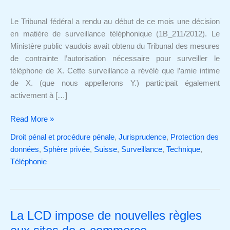
règles
en
Le Tribunal fédéral a rendu au début de ce mois une décision
matière
en matière de surveillance téléphonique (1B_211/2012). Le
de
Ministère public vaudois avait obtenu du Tribunal des mesures
découvertes
de contrainte l’autorisation nécessaire pour surveiller le
fortuites
téléphone de X. Cette surveillance a révélé que l’amie intime
lors
de X. (que nous appellerons Y.) participait également
d'écoutes
activement à […]
téléphoniques
Read More »
Droit pénal et procédure pénale
,
Jurisprudence
,
Protection des
données
,
Sphère privée
,
Suisse
,
Surveillance
,
Technique
,
Téléphonie
La LCD impose de nouvelles règles
La
LCD