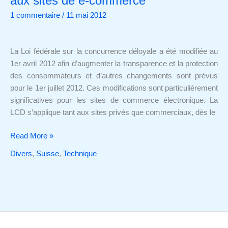
aux sites de e-commerce
impose
1 commentaire
/
11 mai 2012
de
nouvelles
règles
La Loi fédérale sur la concurrence déloyale a été modifiée au
aux
1er avril 2012 afin d’augmenter la transparence et la protection
sites
des consommateurs et d’autres changements sont prévus
de
pour le 1er juillet 2012. Ces modifications sont particulièrement
e-
significatives pour les sites de commerce électronique. La
commerce
LCD s’applique tant aux sites privés que commerciaux, dès le
Read More »
Divers
,
Suisse
,
Technique