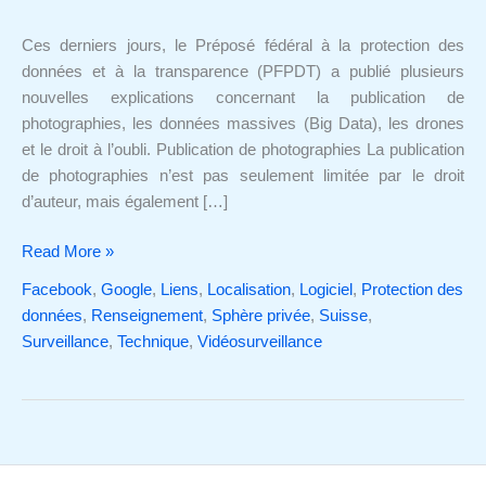
data
et
Ces derniers jours, le Préposé fédéral à la protection des
droit
données et à la transparence (PFPDT) a publié plusieurs
à
nouvelles explications concernant la publication de
l'oubli:
photographies, les données massives (Big Data), les drones
les
et le droit à l’oubli. Publication de photographies La publication
dernières
de photographies n’est pas seulement limitée par le droit
explications
d’auteur, mais également […]
du
Préposé
Read More »
Facebook
,
Google
,
Liens
,
Localisation
,
Logiciel
,
Protection des
données
,
Renseignement
,
Sphère privée
,
Suisse
,
Surveillance
,
Technique
,
Vidéosurveillance