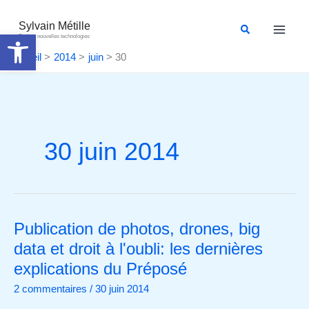
Aller
au
Sylvain Métille
Rechercher
Ouvrir la barre d’outils
Droit et nouvelles technologies
contenu
Accueil
2014
juin
30
30 juin 2014
Publication de photos, drones, big
Publication
de
data et droit à l'oubli: les dernières
photos,
explications du Préposé
drones,
2 commentaires
/
30 juin 2014
big