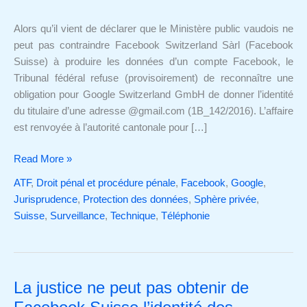
de
Google
Alors qu’il vient de déclarer que le Ministère public vaudois ne
Switzerland
peut pas contraindre Facebook Switzerland Sàrl (Facebook
l’identité
Suisse) à produire les données d’un compte Facebook, le
de
Tribunal fédéral refuse (provisoirement) de reconnaître une
l’utilisateur
obligation pour Google Switzerland GmbH de donner l’identité
d’un
du titulaire d’une adresse @gmail.com (1B_142/2016). L’affaire
compte
est renvoyée à l’autorité cantonale pour […]
Gmail
?
Read More »
ATF
,
Droit pénal et procédure pénale
,
Facebook
,
Google
,
Jurisprudence
,
Protection des données
,
Sphère privée
,
Suisse
,
Surveillance
,
Technique
,
Téléphonie
La justice ne peut pas obtenir de
La
justice