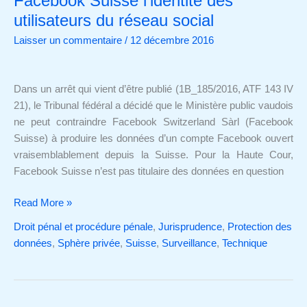
Facebook Suisse l’identité des
ne
utilisateurs du réseau social
peut
Laisser un commentaire
/
12 décembre 2016
pas
obtenir
de
Dans un arrêt qui vient d’être publié (1B_185/2016, ATF 143 IV
Facebook
21), le Tribunal fédéral a décidé que le Ministère public vaudois
Suisse
ne peut contraindre Facebook Switzerland Sàrl (Facebook
l’identité
Suisse) à produire les données d’un compte Facebook ouvert
des
vraisemblablement depuis la Suisse. Pour la Haute Cour,
utilisateurs
Facebook Suisse n’est pas titulaire des données en question
du
réseau
Read More »
social
Droit pénal et procédure pénale
,
Jurisprudence
,
Protection des
données
,
Sphère privée
,
Suisse
,
Surveillance
,
Technique