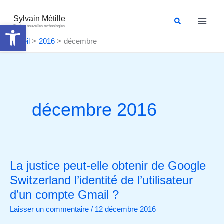
Aller
au
Sylvain Métille
Rechercher
Ouvrir la barre d’outils
Droit et nouvelles technologies
contenu
Accueil
2016
décembre
décembre 2016
La justice peut-elle obtenir de Google
La
justice
Switzerland l’identité de l’utilisateur
peut-
d’un compte Gmail ?
elle
Laisser un commentaire
/
12 décembre 2016
obtenir