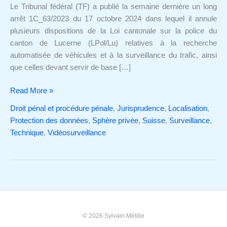
des
Le Tribunal fédéral (TF) a publié la semaine dernière un long
fins
arrêt 1C_63/2023 du 17 octobre 2024 dans lequel il annule
de
plusieurs dispositions de la Loi cantonale sur la police du
poursuite
canton de Lucerne (LPol/Lu) relatives à la recherche
pénale
automatisée de véhicules et à la surveillance du trafic, ainsi
que celles devant servir de base […]
Read More »
Droit pénal et procédure pénale
,
Jurisprudence
,
Localisation
,
Protection des données
,
Sphère privée
,
Suisse
,
Surveillance
,
Technique
,
Vidéosurveillance
© 2026 Sylvain Métille