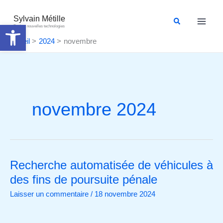
Aller
au
Sylvain Métille
Rechercher
Ouvrir la barre d’outils
Droit et nouvelles technologies
contenu
Accueil
2024
novembre
novembre 2024
Recherche automatisée de véhicules à
Recherche
automatisée
des fins de poursuite pénale
de
Laisser un commentaire
/
18 novembre 2024
véhicules
à